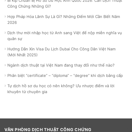
Bí Kíp Chuẩn Bị Hồ Sơ Du Học Anh Quốc 2026: Cần Dịch Thuật
Công Chứng Những Gì?
Hợp Pháp Hóa Lãnh Sự Là Gì? Những Điểm Mới Cần Biết Năm
2026
Dịch thư mời nhập học từ Anh sang Việt để nộp miễn nghĩa vụ
quân sự
Hướng Dẫn Xin Visa Du Lịch Dubai Cho Công Dân Việt Nam
(Mới Nhất 2025)
Ngành dịch thuật tại Việt Nam đang thay đổi như thế nào?
Phân biệt “certificate” – “diploma” – “degree” khi dịch bằng cấp
Tự dịch hồ sơ du học có nên không? Ưu nhược điểm và lời
khuyên từ chuyên gia
VĂN PHÒNG DỊCH THUẬT CÔNG CHỨNG