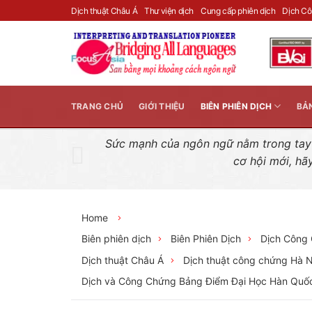
Skip
Dịch thuật Châu Á
Thư viện dịch
Cung cấp phiên dịch
Dịch C
to
content
TRANG CHỦ
GIỚI THIỆU
BIÊN PHIÊN DỊCH
BẢ
Sức mạnh của ngôn ngữ nằm trong tay n
cơ hội mới, hã
Home
Biên phiên dịch
Biên Phiên Dịch
Dịch Công
Dịch thuật Châu Á
Dịch thuật công chứng Hà N
Dịch và Công Chứng Bảng Điểm Đại Học Hàn Quố