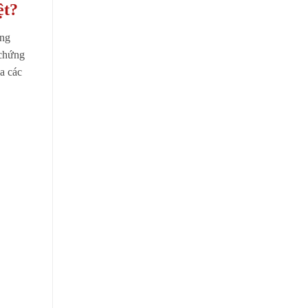
ệt?
ảng
 chứng
a các