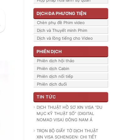
Hợp pháp hóa lãnh sự quán
DỊCH ĐA PHƯƠNG TIỆN
Chèn phụ đề Phim video
Dịch và Thuyết minh Phim
Dịch và lồng tiếng cho Video
PHIÊN DỊCH
Phiên dịch hội thảo
Phiên dịch Cabin
Phiên dịch nối tiếp
Phiên dịch đuổi
TIN TỨC
DỊCH THUẬT HỒ SƠ XIN VISA “DU
MỤC KỸ THUẬT SỐ” (DIGITAL
NOMAD VISA) ĐÔNG NAM Á
TRỌN BỘ GIẤY TỜ DỊCH THUẬT
XIN VISA SCHENGEN: CHI TIẾT