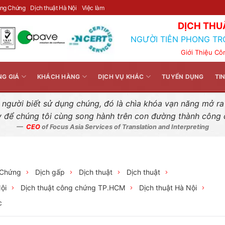
Liên hệ nhanh
ông Chứng
Dịch thuật Hà Nội
Việc làm
DỊCH THU
NGƯỜI TIÊN PHONG TR
Giới Thiệu Cô
NG GIÁ
KHÁCH HÀNG
DỊCH VỤ KHÁC
TUYỂN DỤNG
TI
gười biết sử dụng chúng, đó là chìa khóa vạn năng mở ra k
y để chúng tôi cùng song hành trên con đường thành công
CEO
of Focus Asia Services of Translation and Interpreting
 Chứng
Dịch gấp
Dịch thuật
Dịch thuật
ội
Dịch thuật công chứng TP.HCM
Dịch thuật Hà Nội
c