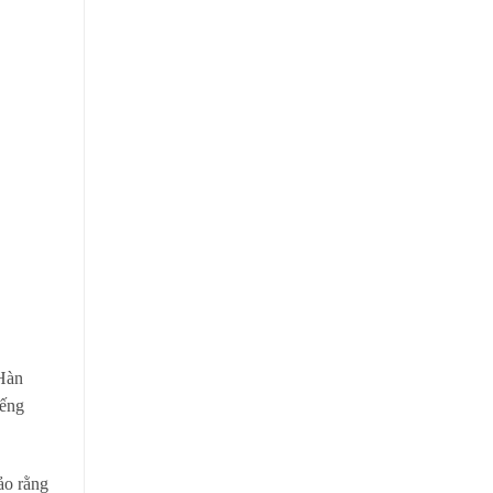
 Hàn
iếng
ảo rằng