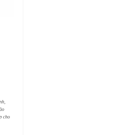
nh,
hào
p cho