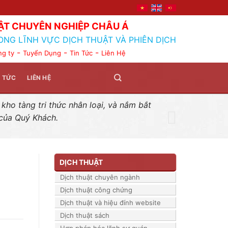
ẬT CHUYÊN NGHIỆP CHÂU Á
ONG LĨNH VỰC DỊCH THUẬT VÀ PHIÊN DỊCH
-
-
-
ng ty
Tuyển Dụng
Tin Tức
Liên Hệ
N TỨC
LIÊN HỆ
ho tàng tri thức nhân loại, và nắm bắt
 của Quý Khách.
DỊCH THUẬT
Dịch thuật chuyên ngành
Dịch thuật công chứng
Dịch thuật và hiệu đính website
Dịch thuật sách