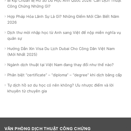
Bí Kíp Chuẩn Bị Hồ Sơ Du Học Anh Quốc 2026: Cần Dịch Thuật
Công Chứng Những Gì?
Hợp Pháp Hóa Lãnh Sự Là Gì? Những Điểm Mới Cần Biết Năm
2026
Dịch thư mời nhập học từ Anh sang Việt để nộp miễn nghĩa vụ
quân sự
Hướng Dẫn Xin Visa Du Lịch Dubai Cho Công Dân Việt Nam
(Mới Nhất 2025)
Ngành dịch thuật tại Việt Nam đang thay đổi như thế nào?
Phân biệt “certificate” – “diploma” – “degree” khi dịch bằng cấp
Tự dịch hồ sơ du học có nên không? Ưu nhược điểm và lời
khuyên từ chuyên gia
VĂN PHÒNG DỊCH THUẬT CÔNG CHỨNG