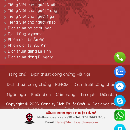
Tiếng Việt cho người Nhật
Tiếng Việt cho người Trung
Tiếng Việt cho người Nga
Tiếng Việt cho người Pháp
Dịch thuật hồ sơ du học
Dịch tiếng Myanmar
Phiên dịch tại Ấn Độ
Phiên dịch tại Bắc Kinh
Dịch thuật tiếng La Tinh
Dịch thuật tiếng Bungary
Trang chủ
Dịch thuật công chứng Hà Nội
Dịch thuật công chứng TP.HCM
Dịch thuật công chứng
Ngôn ngữ
Phiên dịch
Cẩm nang
Tin dịch
Diễn đàn
Copyright © 2006. Công ty Dịch Thuật Châu Á. Designed by
Dịch
thuật Châu Á
. SEO Powered by
Á Châu Media
. Transported Mails
VĂN PHÒNG DỊCH THUẬT HÀ NỘI
Bưu Chính Đông Dương
Hotline:
093.223.2318
–
Tel:
024 3990 3758
Email:
Hanoi@dichthuatchaua.com