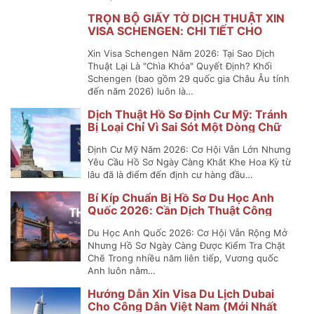
TRỌN BỘ GIẤY TỜ DỊCH THUẬT XIN
VISA SCHENGEN: CHI TIẾT CHO
NGUỜI ĐI LẦN ĐẦU
Xin Visa Schengen Năm 2026: Tại Sao Dịch
Thuật Lại Là "Chìa Khóa" Quyết Định? Khối
Schengen (bao gồm 29 quốc gia Châu Âu tính
đến năm 2026) luôn là…
Dịch Thuật Hồ Sơ Định Cư Mỹ: Tránh
Bị Loại Chỉ Vì Sai Sót Một Dòng Chữ
Định Cư Mỹ Năm 2026: Cơ Hội Vẫn Lớn Nhưng
Yêu Cầu Hồ Sơ Ngày Càng Khắt Khe Hoa Kỳ từ
lâu đã là điểm đến định cư hàng đầu…
Bí Kíp Chuẩn Bị Hồ Sơ Du Học Anh
Quốc 2026: Cần Dịch Thuật Công
Chứng Những Gì?
Du Học Anh Quốc 2026: Cơ Hội Vẫn Rộng Mở
Nhưng Hồ Sơ Ngày Càng Được Kiểm Tra Chặt
Chẽ Trong nhiều năm liên tiếp, Vương quốc
Anh luôn nằm…
Hướng Dẫn Xin Visa Du Lịch Dubai
Cho Công Dân Việt Nam (Mới Nhất