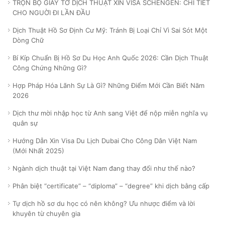
TRỌN BỘ GIẤY TỜ DỊCH THUẬT XIN VISA SCHENGEN: CHI TIẾT
CHO NGUỜI ĐI LẦN ĐẦU
Dịch Thuật Hồ Sơ Định Cư Mỹ: Tránh Bị Loại Chỉ Vì Sai Sót Một
Dòng Chữ
Bí Kíp Chuẩn Bị Hồ Sơ Du Học Anh Quốc 2026: Cần Dịch Thuật
Công Chứng Những Gì?
Hợp Pháp Hóa Lãnh Sự Là Gì? Những Điểm Mới Cần Biết Năm
2026
Dịch thư mời nhập học từ Anh sang Việt để nộp miễn nghĩa vụ
quân sự
Hướng Dẫn Xin Visa Du Lịch Dubai Cho Công Dân Việt Nam
(Mới Nhất 2025)
Ngành dịch thuật tại Việt Nam đang thay đổi như thế nào?
Phân biệt “certificate” – “diploma” – “degree” khi dịch bằng cấp
Tự dịch hồ sơ du học có nên không? Ưu nhược điểm và lời
khuyên từ chuyên gia