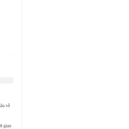
sâu về
ời gian