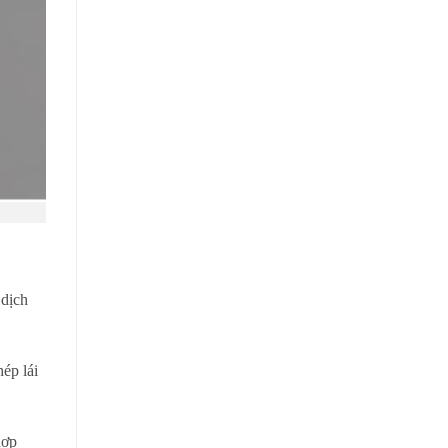
 dịch
ép lái
hợp