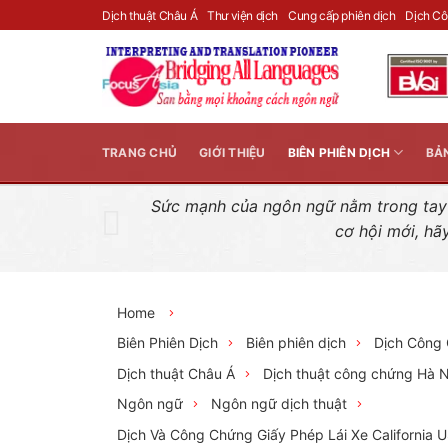
Skip
Dịch thuật Châu Á
Thư viện dịch
Cung cấp phiên dịch
Dịch C
to
content
TRANG CHỦ
GIỚI THIỆU
BIÊN PHIÊN DỊCH
BẢ
Sức mạnh của ngôn ngữ nằm trong tay n
cơ hội mới, hã
Home
Biên Phiên Dịch
Biên phiên dịch
Dịch Công
Dịch thuật Châu Á
Dịch thuật công chứng Hà N
Ngôn ngữ
Ngôn ngữ dịch thuật
Dịch Và Công Chứng Giấy Phép Lái Xe California 