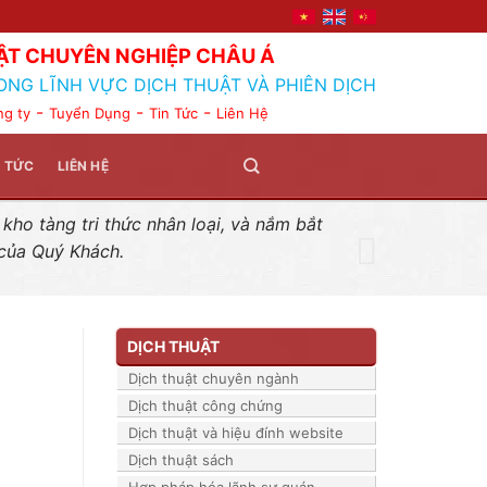
ẬT CHUYÊN NGHIỆP CHÂU Á
ONG LĨNH VỰC DỊCH THUẬT VÀ PHIÊN DỊCH
-
-
-
ng ty
Tuyển Dụng
Tin Tức
Liên Hệ
N TỨC
LIÊN HỆ
ho tàng tri thức nhân loại, và nắm bắt
 của Quý Khách.
DỊCH THUẬT
Dịch thuật chuyên ngành
Dịch thuật công chứng
Dịch thuật và hiệu đính website
Dịch thuật sách