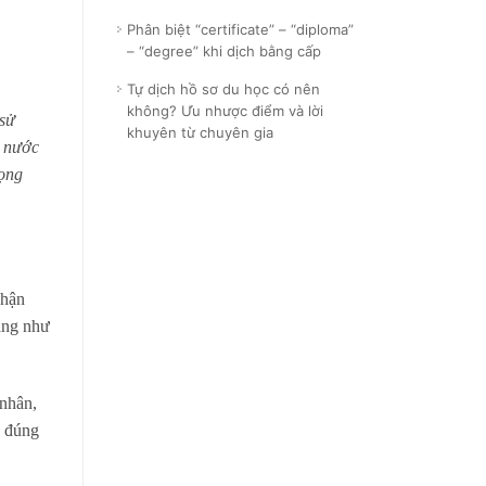
Phân biệt “certificate” – “diploma”
– “degree” khi dịch bằng cấp
Tự dịch hồ sơ du học có nên
không? Ưu nhược điểm và lời
 sử
khuyên từ chuyên gia
e nước
rọng
nhận
ăng như
 nhân,
, đúng