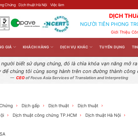
Liên hệ nhanh
ông Chứng
Dịch thuật Hà Nội
Việc làm
DỊCH THU
NGƯỜI TIÊN PHONG TR
Giới Thiệu Cô
NG GIÁ
KHÁCH HÀNG
DỊCH VỤ KHÁC
TUYỂN DỤNG
TI
gười biết sử dụng chúng, đó là chìa khóa vạn năng mở ra k
y để chúng tôi cùng song hành trên con đường thành công
CEO
of Focus Asia Services of Translation and Interpreting
 Chứng
Dịch gấp
Dịch thuật
Dịch thuật
ội
Dịch thuật công chứng TP.HCM
Dịch thuật Hà Nội
USA