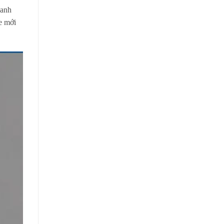
oanh
xe mới