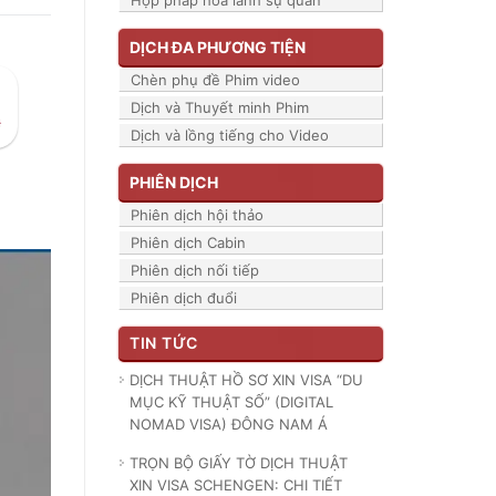
Hợp pháp hóa lãnh sự quán
DỊCH ĐA PHƯƠNG TIỆN
Chèn phụ đề Phim video
Dịch và Thuyết minh Phim
Dịch và lồng tiếng cho Video
PHIÊN DỊCH
Phiên dịch hội thảo
Phiên dịch Cabin
Phiên dịch nối tiếp
Phiên dịch đuổi
TIN TỨC
DỊCH THUẬT HỒ SƠ XIN VISA “DU
MỤC KỸ THUẬT SỐ” (DIGITAL
NOMAD VISA) ĐÔNG NAM Á
TRỌN BỘ GIẤY TỜ DỊCH THUẬT
XIN VISA SCHENGEN: CHI TIẾT