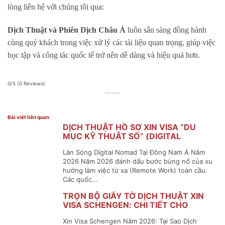
lòng liên hệ với chúng tôi qua:
Dịch Thuật và Phiên Dịch Châu Á
luôn sẵn sàng đồng hành
cùng quý khách trong việc xử lý các tài liệu quan trọng, giúp việc
học tập và công tác quốc tế trở nên dễ dàng và hiệu quả hơn.
0/5
(0 Reviews)
Bài viết liên quan
DỊCH THUẬT HỒ SƠ XIN VISA “DU
MỤC KỸ THUẬT SỐ” (DIGITAL
NOMAD VISA) ĐÔNG NAM Á
Làn Sóng Digital Nomad Tại Đông Nam Á Năm
2026 Năm 2026 đánh dấu bước bùng nổ của xu
hướng làm việc từ xa (Remote Work) toàn cầu.
Các quốc…
TRỌN BỘ GIẤY TỜ DỊCH THUẬT XIN
VISA SCHENGEN: CHI TIẾT CHO
NGUỜI ĐI LẦN ĐẦU
Xin Visa Schengen Năm 2026: Tại Sao Dịch