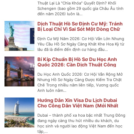
Thuật Lại Là "Chìa Khóa" Quyết Định? Khối
Schengen (bao gồm 29 quốc gia Châu Âu tính
đến năm 2026) luôn là…
Dịch Thuật Hồ Sơ Định Cư Mỹ: Tránh
Bị Loại Chỉ Vì Sai Sót Một Dòng Chữ
Định Cư Mỹ Năm 2026: Cơ Hội Vẫn Lớn Nhưng
Yêu Cầu Hồ Sơ Ngày Càng Khắt Khe Hoa Kỳ từ
lâu đã là điểm đến định cư hàng đầu…
Bí Kíp Chuẩn Bị Hồ Sơ Du Học Anh
Quốc 2026: Cần Dịch Thuật Công
Chứng Những Gì?
Du Học Anh Quốc 2026: Cơ Hội Vẫn Rộng Mở
Nhưng Hồ Sơ Ngày Càng Được Kiểm Tra Chặt
Chẽ Trong nhiều năm liên tiếp, Vương quốc
Anh luôn nằm…
Hướng Dẫn Xin Visa Du Lịch Dubai
Cho Công Dân Việt Nam (Mới Nhất
2025)
Dubai – thành phố xa hoa bậc nhất Trung Đông
đang ngày càng thu hút nhiều du khách, du
học sinh và người lao động Việt Nam đến học
tập,…