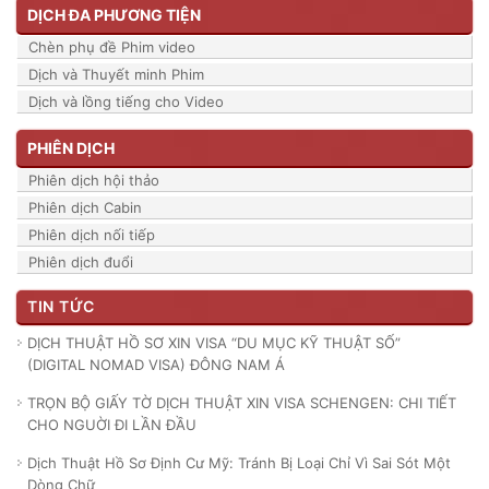
DỊCH ĐA PHƯƠNG TIỆN
Chèn phụ đề Phim video
Dịch và Thuyết minh Phim
Dịch và lồng tiếng cho Video
PHIÊN DỊCH
Phiên dịch hội thảo
Phiên dịch Cabin
Phiên dịch nối tiếp
Phiên dịch đuổi
TIN TỨC
DỊCH THUẬT HỒ SƠ XIN VISA “DU MỤC KỸ THUẬT SỐ”
(DIGITAL NOMAD VISA) ĐÔNG NAM Á
TRỌN BỘ GIẤY TỜ DỊCH THUẬT XIN VISA SCHENGEN: CHI TIẾT
CHO NGUỜI ĐI LẦN ĐẦU
Dịch Thuật Hồ Sơ Định Cư Mỹ: Tránh Bị Loại Chỉ Vì Sai Sót Một
Dòng Chữ