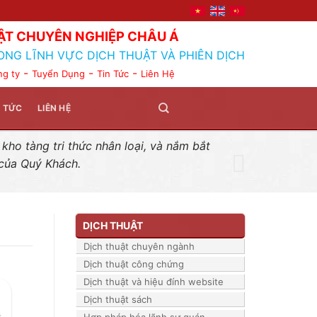
ẬT CHUYÊN NGHIỆP CHÂU Á
ONG LĨNH VỰC DỊCH THUẬT VÀ PHIÊN DỊCH
-
-
-
ng ty
Tuyển Dụng
Tin Tức
Liên Hệ
N TỨC
LIÊN HỆ
ho tàng tri thức nhân loại, và nắm bắt
 của Quý Khách.
DỊCH THUẬT
Dịch thuật chuyên ngành
Dịch thuật công chứng
Dịch thuật và hiệu đính website
Dịch thuật sách