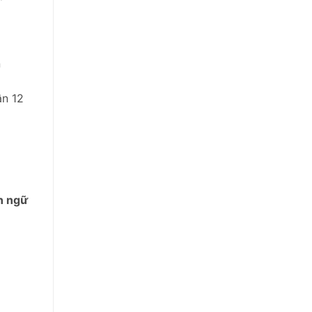
n
ận 12
n ngữ