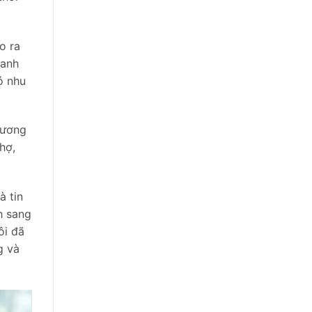
o ra
 anh
ó nhu
hương
chợ,
à tin
h sang
ôi đã
g và