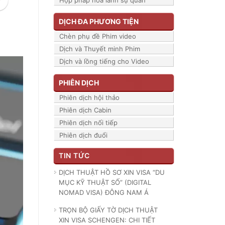
Hợp pháp hóa lãnh sự quán
DỊCH ĐA PHƯƠNG TIỆN
Chèn phụ đề Phim video
Dịch và Thuyết minh Phim
Dịch và lồng tiếng cho Video
PHIÊN DỊCH
Phiên dịch hội thảo
Phiên dịch Cabin
Phiên dịch nối tiếp
Phiên dịch đuổi
TIN TỨC
DỊCH THUẬT HỒ SƠ XIN VISA “DU
MỤC KỸ THUẬT SỐ” (DIGITAL
NOMAD VISA) ĐÔNG NAM Á
TRỌN BỘ GIẤY TỜ DỊCH THUẬT
XIN VISA SCHENGEN: CHI TIẾT