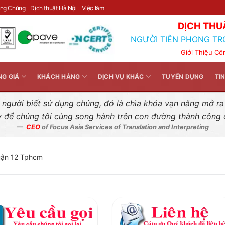
Liên hệ nhanh
ông Chứng
Dịch thuật Hà Nội
Việc làm
DỊCH THU
NGƯỜI TIÊN PHONG TR
Giới Thiệu Cô
NG GIÁ
KHÁCH HÀNG
DỊCH VỤ KHÁC
TUYỂN DỤNG
TI
gười biết sử dụng chúng, đó là chìa khóa vạn năng mở ra k
y để chúng tôi cùng song hành trên con đường thành công
CEO
of Focus Asia Services of Translation and Interpreting
quận 12 Tphcm