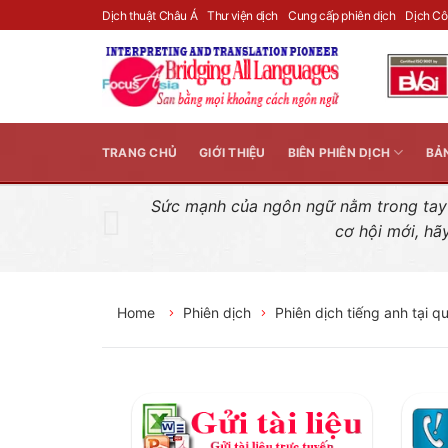
Skip
Dịch thuật Châu Á
Thư viện dịch
Cung cấp phiên dịch
Dịch C
to
content
TRANG CHỦ
GIỚI THIỆU
BIÊN PHIÊN DỊCH
BẢ
Sức mạnh của ngôn ngữ nằm trong tay n
cơ hội mới, hã
Home
Phiên dịch
Phiên dịch tiếng anh tại 