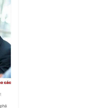
ho các
c
 phá