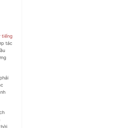
 tiếng
ợp tác
cầu
ững
phải
ác
Anh
ịch
h
thời