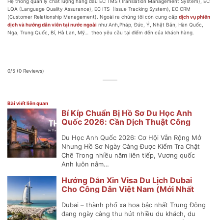
Hệ thống quản lý chất lượng hàng đầu EC TMS (Translation Management System), EC
LQA (Language Quality Assurance), EC ITS (Issue Tracking System), EC CRM
(Customer Relationship Management). Ngoài ra chúng tôi còn cung cấp
dịch vụ phiên
dịch và hướng dẫn viên tại nước ngoài
như Anh,Pháp, Đức, Ý, Nhật Bản, Hàn Quốc,
Nga, Trung Quốc, Bỉ, Hà Lan, Mỹ… theo yêu cầu tại điểm đến của khách hàng.
0/5
(0 Reviews)
Bài viết liên quan
Bí Kíp Chuẩn Bị Hồ Sơ Du Học Anh
Quốc 2026: Cần Dịch Thuật Công
Chứng Những Gì?
Du Học Anh Quốc 2026: Cơ Hội Vẫn Rộng Mở
Nhưng Hồ Sơ Ngày Càng Được Kiểm Tra Chặt
Chẽ Trong nhiều năm liên tiếp, Vương quốc
Anh luôn nằm…
Hướng Dẫn Xin Visa Du Lịch Dubai
Cho Công Dân Việt Nam (Mới Nhất
2025)
Dubai – thành phố xa hoa bậc nhất Trung Đông
đang ngày càng thu hút nhiều du khách, du