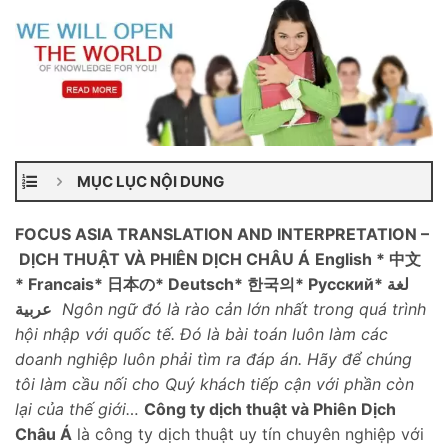
MỤC LỤC NỘI DUNG
FOCUS ASIA TRANSLATION AND INTERPRETATION –
DỊCH THUẬT VÀ PHIÊN DỊCH CHÂU Á
English * 中文
* Francais* 日本の* Deutsch* 한국의* Pусский* لغة
عربية
Ngôn ngữ đó là rào cản lớn nhất trong quá trình
hội nhập với quốc tế. Đó là bài toán luôn làm các
doanh nghiệp luôn phải tìm ra đáp án. Hãy để chúng
tôi làm cầu nối cho Quý khách tiếp cận với phần còn
lại của thế giới…
Công ty dịch thuật và Phiên Dịch
Châu Á
là công ty dịch thuật uy tín chuyên nghiệp với