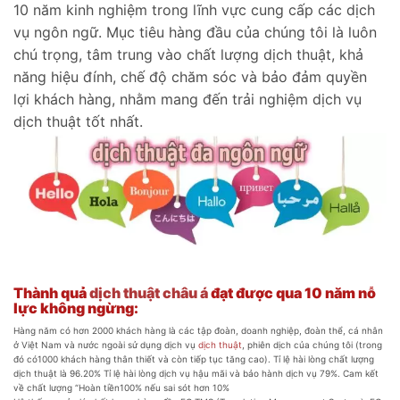
10 năm kinh nghiệm trong lĩnh vực cung cấp các dịch
vụ ngôn ngữ. Mục tiêu hàng đầu của chúng tôi là luôn
chú trọng, tâm trung vào chất lượng dịch thuật, khả
năng hiệu đính, chế độ chăm sóc và bảo đảm quyền
lợi khách hàng, nhằm mang đến trải nghiệm dịch vụ
dịch thuật tốt nhất.
Thành quả
dịch thuật châu á
đạt được qua 10 năm nỗ
lực không ngừng:
Hàng năm có hơn
2000
khách hàng là các tập đoàn, doanh nghiệp, đoàn thể, cá nhân
ở Việt Nam và nước ngoài sử dụng dịch vụ
dịch thuật
, phiên dịch của chúng tôi (trong
đó có
1000
khách hàng thân thiết và còn tiếp tục tăng cao). Tỉ lệ hài lòng chất lượng
dịch thuật là
96.20%
Tỉ lệ hài lòng dịch vụ hậu mãi và bảo hành dịch vụ
79%
. Cam kết
về chất lượng “Hoàn tiền
100%
nếu sai sót hơn
10%