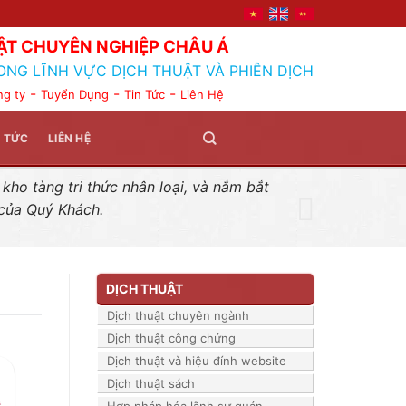
ẬT CHUYÊN NGHIỆP CHÂU Á
ONG LĨNH VỰC DỊCH THUẬT VÀ PHIÊN DỊCH
-
-
-
ng ty
Tuyển Dụng
Tin Tức
Liên Hệ
N TỨC
LIÊN HỆ
ho tàng tri thức nhân loại, và nắm bắt
 của Quý Khách.
DỊCH THUẬT
Dịch thuật chuyên ngành
Dịch thuật công chứng
Dịch thuật và hiệu đính website
Dịch thuật sách