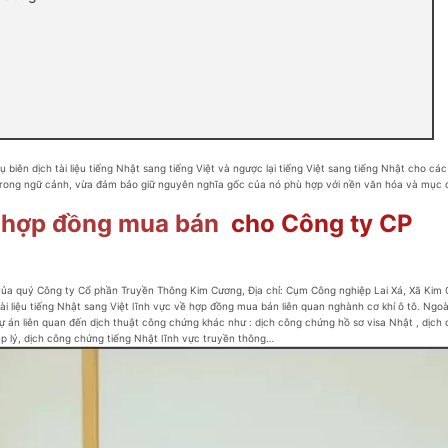
dịch tài liệu tiếng Nhật sang tiếng Việt và ngược lại tiếng Việt sang tiếng Nhật cho cá
n trong ngữ cảnh, vừa đảm bảo giữ nguyên nghĩa gốc của nó phù hợp với nền văn hóa và mục 
̣t hợp đồng mua bán
cho Công ty CP
i của quý Công ty Cổ phần Truyền Thông Kim Cương, Địa chỉ: Cụm Công nghiệp Lai Xá, Xã Kim
iệu tiếng Nhật sang Việt lĩnh vực về hợp đồng mua bán liên quan nghành cơ khí ô tô. Ngo
n liên quan đến dịch thuật công chứng khác như : dịch công chứng hồ sơ visa Nhật , dịch
áp lý, dịch công chứng tiếng Nhật lĩnh vực truyền thông…