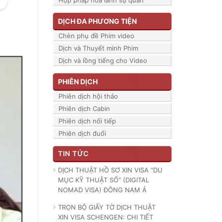
Hợp pháp hóa lãnh sự quán
DỊCH ĐA PHƯƠNG TIỆN
Chèn phụ đề Phim video
Dịch và Thuyết minh Phim
Dịch và lồng tiếng cho Video
PHIÊN DỊCH
Phiên dịch hội thảo
Phiên dịch Cabin
Phiên dịch nối tiếp
Phiên dịch đuổi
TIN TỨC
DỊCH THUẬT HỒ SƠ XIN VISA “DU
MỤC KỸ THUẬT SỐ” (DIGITAL
NOMAD VISA) ĐÔNG NAM Á
TRỌN BỘ GIẤY TỜ DỊCH THUẬT
XIN VISA SCHENGEN: CHI TIẾT