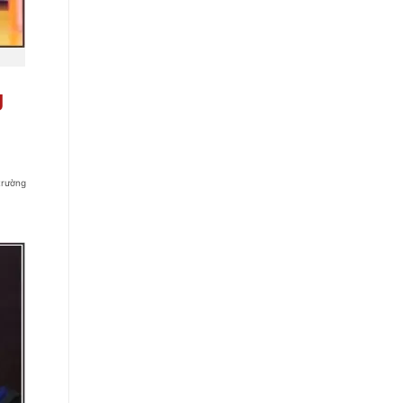
g
 trường