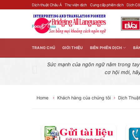
Skip
Dịch thuật Châu Á
Thư viện dịch
Cung cấp phiên dịch
Dịch C
to
content
TRANG CHỦ
GIỚI THIỆU
BIÊN PHIÊN DỊCH
BẢ
Sức mạnh của ngôn ngữ nằm trong tay n
cơ hội mới, hã
Home
Khách hàng của chúng tôi
Dịch Thuậ