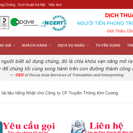
Liên hệ nhanh
ông Chứng
Dịch thuật Hà Nội
Việc làm
DỊCH THU
NGƯỜI TIÊN PHONG TR
Giới Thiệu Cô
NG GIÁ
KHÁCH HÀNG
DỊCH VỤ KHÁC
TUYỂN DỤNG
TI
gười biết sử dụng chúng, đó là chìa khóa vạn năng mở ra k
y để chúng tôi cùng song hành trên con đường thành công
CEO
of Focus Asia Services of Translation and Interpreting
t tài liệu tiếng Nhật cho Công ty CP Truyền Thông Kim Cương