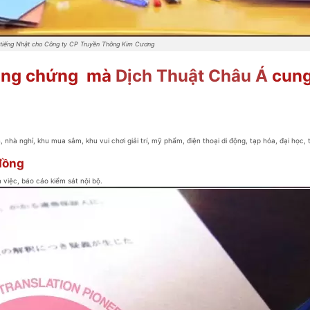
liệu tiếng Nhật cho Công ty CP Truyền Thông Kim Cương
công chứng mà
Dịch Thuật Châu Á
cun
, nhà nghỉ, khu mua sắm, khu vui chơi giải trí, mỹ phẩm, điện thoại di động, tạp hóa, đại học,
 đồng
 việc, báo cáo kiểm sát nội bộ.