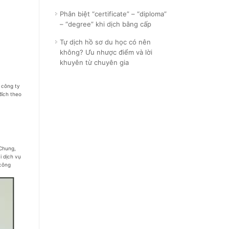
Phân biệt “certificate” – “diploma”
– “degree” khi dịch bằng cấp
Tự dịch hồ sơ du học có nên
không? Ưu nhược điểm và lời
khuyên từ chuyên gia
c công ty
đích theo
 Chung,
ài dịch vụ
 công