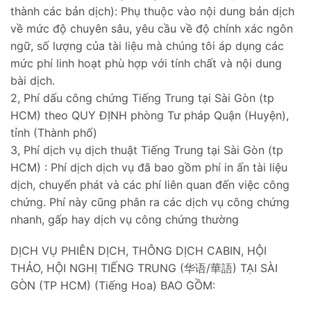
thành các bản dịch): Phụ thuộc vào nội dung bản dịch
về mức độ chuyên sâu, yêu cầu về độ chính xác ngôn
ngữ, số lượng của tài liệu mà chúng tôi áp dụng các
mức phí linh hoạt phù hợp với tính chất và nội dung
bài dịch.
2, Phí dấu công chứng Tiếng Trung tại Sài Gòn (tp
HCM) theo QUY ĐỊNH phòng Tư pháp Quận (Huyện),
tỉnh (Thành phố)
3, Phí dịch vụ dịch thuật Tiếng Trung tại Sài Gòn (tp
HCM) : Phí dịch dịch vụ đã bao gồm phí in ấn tài liệu
dịch, chuyển phát và các phí liên quan đến việc công
chứng. Phí này cũng phân ra các dịch vụ công chứng
nhanh, gấp hay dịch vụ công chứng thường
DỊCH VỤ PHIÊN DỊCH, THÔNG DỊCH CABIN, HỘI
THẢO, HỘI NGHỊ TIẾNG TRUNG (华语/華語) TẠI SÀI
GÒN (TP HCM) (Tiếng Hoa) BAO GỒM: