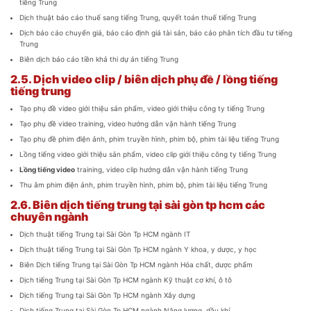
tiếng Trung
Dịch thuật báo cáo thuế sang tiếng Trung, quyết toán thuế tiếng Trung
Dịch báo cáo chuyển giá, báo cáo định giá tài sản, báo cáo phân tích đầu tư tiếng
Trung
Biên dịch báo cáo tiền khả thi dự án tiếng Trung
2.5.
Dịch video clip / biên dịch phụ đề / lồng tiếng
tiếng trung
Tạo phụ đề video giới thiệu sản phẩm, video giới thiệu công ty tiếng Trung
Tạo phụ đề video training, video hướng dẫn vận hành tiếng Trung
Tạo phụ đề phim điện ảnh, phim truyền hình, phim bộ, phim tài liệu tiếng Trung
Lồng tiếng video giới thiệu sản phẩm, video clip giới thiệu công ty tiếng Trung
Lồng tiếng video
training, video clip hướng dẫn vận hành tiếng Trung
Thu âm phim điện ảnh, phim truyền hình, phim bộ, phim tài liệu tiếng Trung
2.6.
Biên dịch tiếng trung tại sài gòn tp hcm các
chuyên ngành
Dịch thuật tiếng Trung tại Sài Gòn Tp HCM ngành IT
Dịch thuật tiếng Trung tại Sài Gòn Tp HCM ngành Y khoa, y dược, y học
Biên Dịch tiếng Trung tại Sài Gòn Tp HCM ngành Hóa chất, dược phẩm
Dịch tiếng Trung tại Sài Gòn Tp HCM ngành Kỹ thuật cơ khí, ô tô
Dịch tiếng Trung tại Sài Gòn Tp HCM ngành Xây dựng
Dịch tiếng Trung tại Sài Gòn Tp HCM ngành Năng lượng, dầu khí