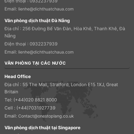
Điện thoại : 0932237939
Email:
lienhe@dichthuatchaua.com
Văn phòng dịch thuật Đà Nẵng
Địa chỉ : 256 Đường Bế Văn Đàn, Hòa Khê, Thanh Khê, Đà
Nẵng
Điện thoại : 0932237939
Email:
lienhe@dichthuatchaua.com
VĂN PHÒNG TẠI CÁC NƯỚC
Head Office
Địa chỉ : 55 The Mall, Stratford, London E15 1XJ, Great
Britain
Tel: (+44)020 8821 8000
Cell : (+44)7031927739
Email:
Contact@onestoplang.co.uk
Văn phòng dịch thuật tại Singapore