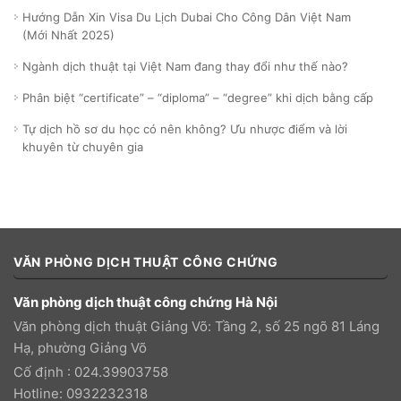
Hướng Dẫn Xin Visa Du Lịch Dubai Cho Công Dân Việt Nam
(Mới Nhất 2025)
Ngành dịch thuật tại Việt Nam đang thay đổi như thế nào?
Phân biệt “certificate” – “diploma” – “degree” khi dịch bằng cấp
Tự dịch hồ sơ du học có nên không? Ưu nhược điểm và lời
khuyên từ chuyên gia
VĂN PHÒNG DỊCH THUẬT CÔNG CHỨNG
Văn phòng dịch thuật công chứng Hà Nội
Văn phòng dịch thuật Giảng Võ: Tầng 2, số 25 ngõ 81 Láng
Hạ, phường Giảng Võ
Cố định : 024.39903758
Hotline: 0932232318