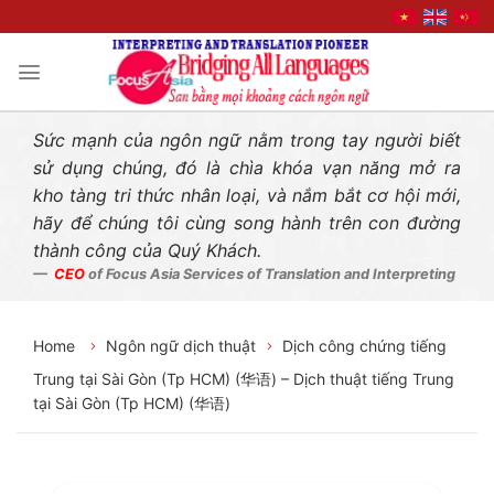
Liên hệ nhanh
Skip
to
content
Sức mạnh của ngôn ngữ nằm trong tay người biết
sử dụng chúng, đó là chìa khóa vạn năng mở ra
kho tàng tri thức nhân loại, và nắm bắt cơ hội mới,
hãy để chúng tôi cùng song hành trên con đường
thành công của Quý Khách.
CEO
of Focus Asia Services of Translation and Interpreting
Home
Ngôn ngữ dịch thuật
Dịch công chứng tiếng
Trung tại Sài Gòn (Tp HCM) (华语) – Dịch thuật tiếng Trung
tại Sài Gòn (Tp HCM) (华语)