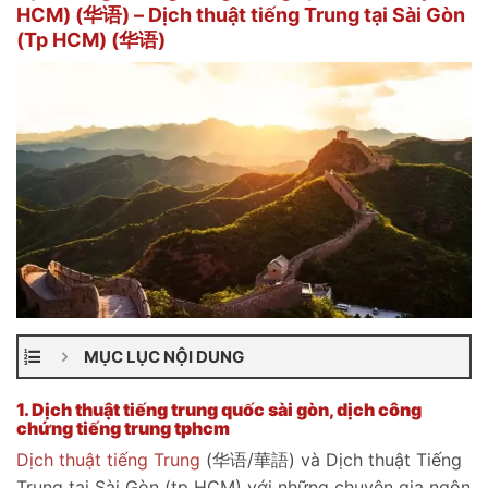
HCM) (华语) – Dịch thuật tiếng Trung tại Sài Gòn
(Tp HCM) (华语)
MỤC LỤC NỘI DUNG
1.
Dịch thuật tiếng trung quốc sài gòn, dịch công
chứng tiếng trung tphcm
Dịch thuật tiếng Trung
(华语/華語) và Dịch thuật Tiếng
Trung tại Sài Gòn (tp HCM) với những chuyên gia ngôn