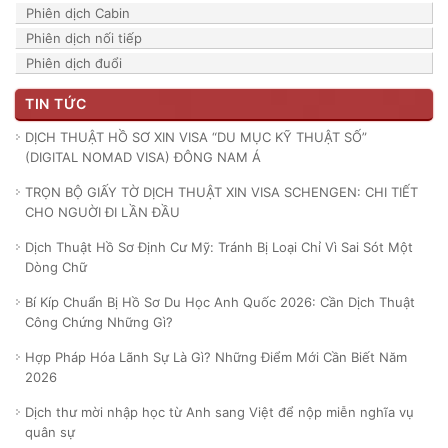
Phiên dịch Cabin
Phiên dịch nối tiếp
Phiên dịch đuổi
TIN TỨC
DỊCH THUẬT HỒ SƠ XIN VISA “DU MỤC KỸ THUẬT SỐ”
(DIGITAL NOMAD VISA) ĐÔNG NAM Á
TRỌN BỘ GIẤY TỜ DỊCH THUẬT XIN VISA SCHENGEN: CHI TIẾT
CHO NGUỜI ĐI LẦN ĐẦU
Dịch Thuật Hồ Sơ Định Cư Mỹ: Tránh Bị Loại Chỉ Vì Sai Sót Một
Dòng Chữ
Bí Kíp Chuẩn Bị Hồ Sơ Du Học Anh Quốc 2026: Cần Dịch Thuật
Công Chứng Những Gì?
Hợp Pháp Hóa Lãnh Sự Là Gì? Những Điểm Mới Cần Biết Năm
2026
Dịch thư mời nhập học từ Anh sang Việt để nộp miễn nghĩa vụ
quân sự