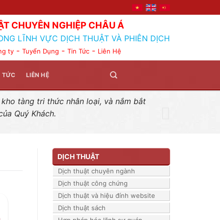
ẬT CHUYÊN NGHIỆP CHÂU Á
ONG LĨNH VỰC DỊCH THUẬT VÀ PHIÊN DỊCH
-
-
-
ng ty
Tuyển Dụng
Tin Tức
Liên Hệ
N TỨC
LIÊN HỆ
ho tàng tri thức nhân loại, và nắm bắt
 của Quý Khách.
DỊCH THUẬT
Dịch thuật chuyên ngành
Dịch thuật công chứng
Dịch thuật và hiệu đính website
Dịch thuật sách