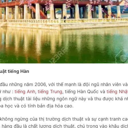
huật tiếng Hàn
ừ đầu những năm 2006, với thế mạnh là đội ngũ nhân viên v
ữ như :
tiếng Anh
,
tiếng Trung
, tiếng Hàn Quốc và
tiếng Nhậ
 dịch thuật tài liệu những ngôn ngữ này và thu được khá n
a học và có tính bản địa hóa cao.
không ngừng của thị trường dịch thuật và sự cạnh tranh ca
 hàng đầu là chất lượng dịch thuật, chú trọng vào khâu dịc