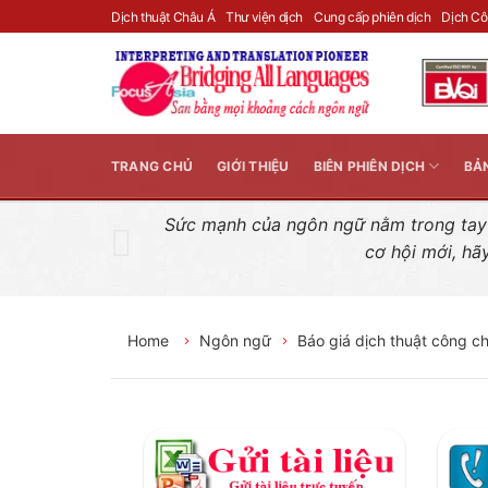
Skip
Dịch thuật Châu Á
Thư viện dịch
Cung cấp phiên dịch
Dịch C
to
content
TRANG CHỦ
GIỚI THIỆU
BIÊN PHIÊN DỊCH
BẢ
Sức mạnh của ngôn ngữ nằm trong tay n
cơ hội mới, hã
Home
Ngôn ngữ
Báo giá dịch thuật công c