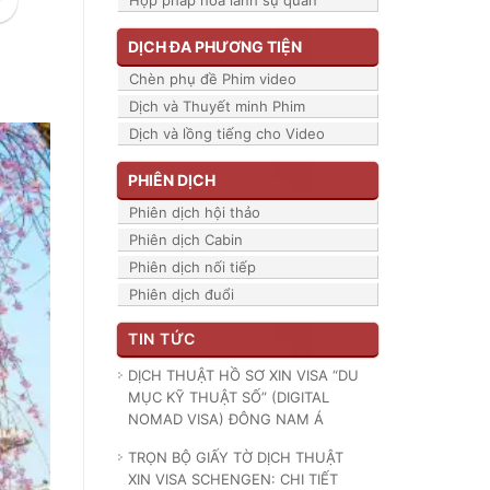
Hợp pháp hóa lãnh sự quán
DỊCH ĐA PHƯƠNG TIỆN
Chèn phụ đề Phim video
Dịch và Thuyết minh Phim
Dịch và lồng tiếng cho Video
PHIÊN DỊCH
Phiên dịch hội thảo
Phiên dịch Cabin
Phiên dịch nối tiếp
Phiên dịch đuổi
TIN TỨC
DỊCH THUẬT HỒ SƠ XIN VISA “DU
MỤC KỸ THUẬT SỐ” (DIGITAL
NOMAD VISA) ĐÔNG NAM Á
TRỌN BỘ GIẤY TỜ DỊCH THUẬT
XIN VISA SCHENGEN: CHI TIẾT