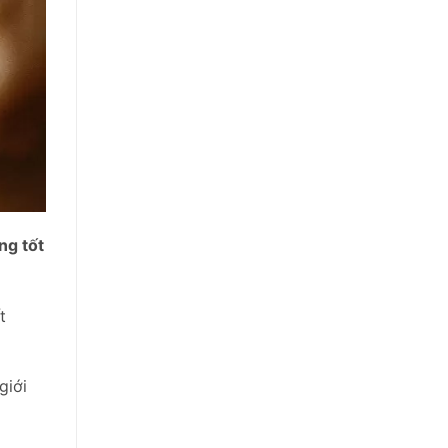
ng tốt
t
giới