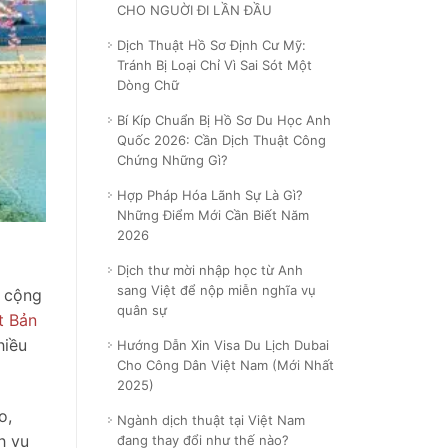
CHO NGUỜI ĐI LẦN ĐẦU
Dịch Thuật Hồ Sơ Định Cư Mỹ:
Tránh Bị Loại Chỉ Vì Sai Sót Một
Dòng Chữ
Bí Kíp Chuẩn Bị Hồ Sơ Du Học Anh
Quốc 2026: Cần Dịch Thuật Công
Chứng Những Gì?
Hợp Pháp Hóa Lãnh Sự Là Gì?
Những Điểm Mới Cần Biết Năm
2026
Dịch thư mời nhập học từ Anh
sang Việt để nộp miễn nghĩa vụ
à cộng
quân sự
t Bản
hiều
Hướng Dẫn Xin Visa Du Lịch Dubai
Cho Công Dân Việt Nam (Mới Nhất
2025)
o,
Ngành dịch thuật tại Việt Nam
h vụ
đang thay đổi như thế nào?