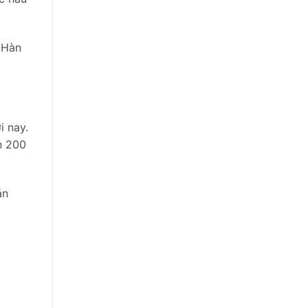
g Hàn
i nay.
n 200
án