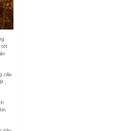
ng
 tốt
bản
ng cấp
t ,
ch
tín
ợc hầu