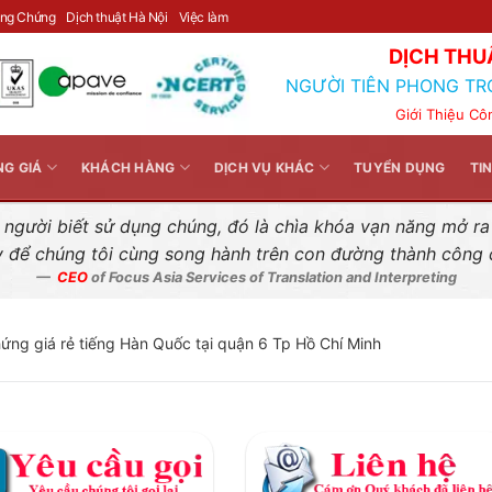
Liên hệ nhanh
ông Chứng
Dịch thuật Hà Nội
Việc làm
DỊCH THU
NGƯỜI TIÊN PHONG TR
Giới Thiệu Cô
NG GIÁ
KHÁCH HÀNG
DỊCH VỤ KHÁC
TUYỂN DỤNG
TI
gười biết sử dụng chúng, đó là chìa khóa vạn năng mở ra k
y để chúng tôi cùng song hành trên con đường thành công
CEO
of Focus Asia Services of Translation and Interpreting
hứng giá rẻ tiếng Hàn Quốc tại quận 6 Tp Hồ Chí Minh