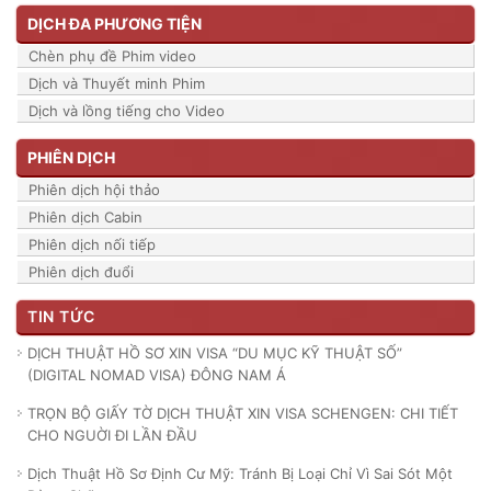
DỊCH ĐA PHƯƠNG TIỆN
Chèn phụ đề Phim video
Dịch và Thuyết minh Phim
Dịch và lồng tiếng cho Video
PHIÊN DỊCH
Phiên dịch hội thảo
Phiên dịch Cabin
Phiên dịch nối tiếp
Phiên dịch đuổi
TIN TỨC
DỊCH THUẬT HỒ SƠ XIN VISA “DU MỤC KỸ THUẬT SỐ”
(DIGITAL NOMAD VISA) ĐÔNG NAM Á
TRỌN BỘ GIẤY TỜ DỊCH THUẬT XIN VISA SCHENGEN: CHI TIẾT
CHO NGUỜI ĐI LẦN ĐẦU
Dịch Thuật Hồ Sơ Định Cư Mỹ: Tránh Bị Loại Chỉ Vì Sai Sót Một