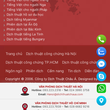
Tiếng Việt cho người Nga
Tiếng Việt cho người Pháp
Dịch thuật hồ sơ du học
Dịch tiếng Myanmar
Phiên dịch tại Ấn Độ
Phiên dịch tại Bắc Kinh
Dịch thuật tiếng La Tinh
Dịch thuật tiếng Bungary
Trang chủ
Dịch thuật công chứng Hà Nội
Dịch thuật công chứng TP.HCM
Dịch thuật công chứng
Ngôn ngữ
Phiên dịch
Cẩm nang
Tin dịch
Diễn đàn
Copyright © 2006. Công ty Dịch Thuật Châu Á. Designed by
Dịch
thuật Châu Á
. SEO Powered by
Á Châu Media
. Transported Mails
VĂN PHÒNG DỊCH THUẬT HÀ NỘI
Bưu Chính Đông Dương
Hotline:
093.223.2318
–
Tel:
024 3990 3758
Email:
Hanoi@dichthuatchaua.com
VĂN PHÒNG DỊCH THUẬT HỒ CHÍ MINH
Hotline:
093.223.7939
–
Tel:
028 6682 9216