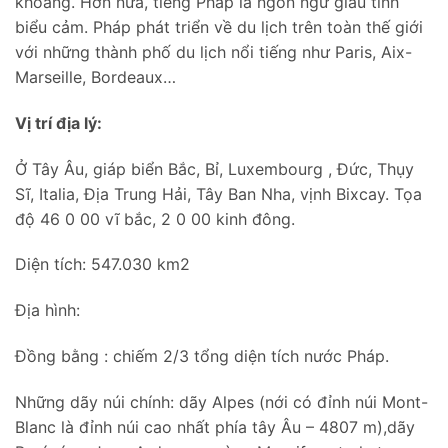
khoáng. Hơn nữa, tiếng Pháp là ngôn ngữ giàu tính
biểu cảm. Pháp phát triển về du lịch trên toàn thế giới
với những thành phố du lịch nổi tiếng như Paris, Aix-
Marseille, Bordeaux…
Vị trí địa lý:
Ở Tây Âu, giáp biển Bắc, Bỉ, Luxembourg , Đức, Thụy
Sĩ, Italia, Địa Trung Hải, Tây Ban Nha, vịnh Bixcay. Tọa
độ 46 0 00 vĩ bắc, 2 0 00 kinh đông.
Diện tích: 547.030 km2
Địa hình:
Đồng bằng : chiếm 2/3 tổng diện tích nước Pháp.
Những dãy núi chính: dãy Alpes (nới có đỉnh núi Mont-
Blanc là đỉnh núi cao nhất phía tây Âu – 4807 m),dãy