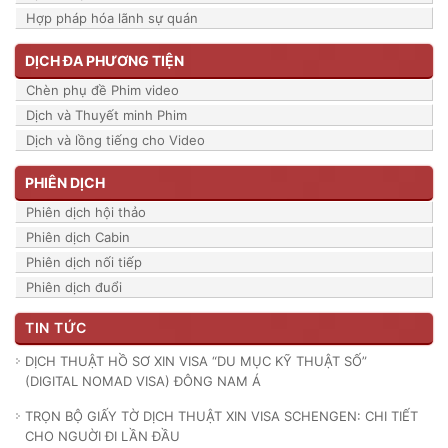
Hợp pháp hóa lãnh sự quán
DỊCH ĐA PHƯƠNG TIỆN
Chèn phụ đề Phim video
Dịch và Thuyết minh Phim
Dịch và lồng tiếng cho Video
PHIÊN DỊCH
Phiên dịch hội thảo
Phiên dịch Cabin
Phiên dịch nối tiếp
Phiên dịch đuổi
TIN TỨC
DỊCH THUẬT HỒ SƠ XIN VISA “DU MỤC KỸ THUẬT SỐ”
(DIGITAL NOMAD VISA) ĐÔNG NAM Á
TRỌN BỘ GIẤY TỜ DỊCH THUẬT XIN VISA SCHENGEN: CHI TIẾT
CHO NGUỜI ĐI LẦN ĐẦU