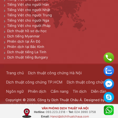
Tiếng Việt cho người Hàn
Tiếng Việt cho người Nhật
Tiếng Việt cho người Trung
Tiếng Việt cho người Nga
Tiếng Việt cho người Pháp
Dịch thuật hồ sơ du học
Dịch tiếng Myanmar
Phiên dịch tại Ấn Độ
Phiên dịch tại Bắc Kinh
Dịch thuật tiếng La Tinh
Dịch thuật tiếng Bungary
Trang chủ
Dịch thuật công chứng Hà Nội
Dịch thuật công chứng TP.HCM
Dịch thuật công chứng
Ngôn ngữ
Phiên dịch
Cẩm nang
Tin dịch
Diễn đàn
Copyright © 2006. Công ty Dịch Thuật Châu Á. Designed by
Dịch
thuật Châu Á
. SEO Powered by
Á Châu Media
. Transported Mails
VĂN PHÒNG DỊCH THUẬT HÀ NỘI
Bưu Chính Đông Dương
Hotline:
093.223.2318
–
Tel:
024 3990 3758
Email:
Hanoi@dichthuatchaua.com