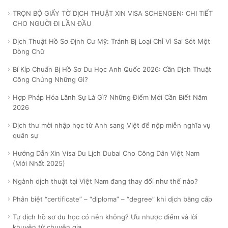
TRỌN BỘ GIẤY TỜ DỊCH THUẬT XIN VISA SCHENGEN: CHI TIẾT
CHO NGUỜI ĐI LẦN ĐẦU
Dịch Thuật Hồ Sơ Định Cư Mỹ: Tránh Bị Loại Chỉ Vì Sai Sót Một
Dòng Chữ
Bí Kíp Chuẩn Bị Hồ Sơ Du Học Anh Quốc 2026: Cần Dịch Thuật
Công Chứng Những Gì?
Hợp Pháp Hóa Lãnh Sự Là Gì? Những Điểm Mới Cần Biết Năm
2026
Dịch thư mời nhập học từ Anh sang Việt để nộp miễn nghĩa vụ
quân sự
Hướng Dẫn Xin Visa Du Lịch Dubai Cho Công Dân Việt Nam
(Mới Nhất 2025)
Ngành dịch thuật tại Việt Nam đang thay đổi như thế nào?
Phân biệt “certificate” – “diploma” – “degree” khi dịch bằng cấp
Tự dịch hồ sơ du học có nên không? Ưu nhược điểm và lời
khuyên từ chuyên gia