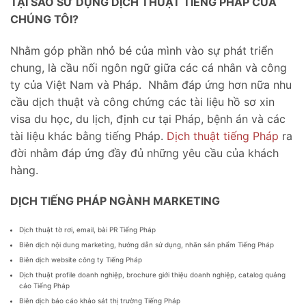
TẠI SAO SỬ DỤNG DỊCH THUẬT TIẾNG PHÁP CỦA
CHÚNG TÔI?
Nhằm góp phần nhỏ bé của mình vào sự phát triển
chung, là cầu nối ngôn ngữ giữa các cá nhân và công
ty của Việt Nam và Pháp. Nhằm đáp ứng hơn nữa nhu
cầu dịch thuật và công chứng các tài liệu hồ sơ xin
visa du học, du lịch, định cư tại Pháp, bệnh án và các
tài liệu khác bằng tiếng Pháp.
Dịch thuật tiếng Pháp
ra
đời nhằm đáp ứng đầy đủ những yêu cầu của khách
hàng.
DỊCH TIẾNG PHÁP NGÀNH MARKETING
Dịch thuật tờ rơi, email, bài PR Tiếng Pháp
Biên dịch nội dung marketing, hướng dẫn sử dụng, nhãn sản phẩm Tiếng Pháp
Biên dịch website công ty Tiếng Pháp
Dịch thuật profile doanh nghiệp, brochure giới thiệu doanh nghiệp, catalog quảng
cáo Tiếng Pháp
Biên dịch báo cáo khảo sát thị trường Tiếng Pháp