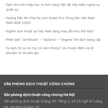
Dịch thư mời nhập học từ Anh sang Việt để nộp miễn nghĩa vụ
quân sự
Hướng Dẫn Xin Visa Du Lịch Dubai Cho Công Dân Việt Nam
(Mới Nhất 2025)
Ngành dịch thuật tại Việt Nam đang thay đổi như thế nào?
Phân biệt “certificate” – “diploma” – “degree” khi dịch bằng cấp
Tự dịch hồ sơ du học có nên không? Ưu nhược điểm và lời
khuyên từ chuyên gia
VĂN PHÒNG DỊCH THUẬT CÔNG CHỨNG
Văn phòng dịch thuật công chứng Hà Nội
Văn phòng dịch thuật Giảng Võ: Tầng 2, số 25 ngõ 81 Láng
Hạ, phường Giảng Võ