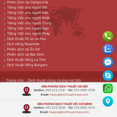
Phiên Dịch tại Campuchia
Tiếng Việt cho người NN
Tiếng Việt cho người Hàn
Tiếng Việt cho người Nhật
Tiếng Việt cho người Trung
Tiếng Việt cho người Nga
Tiếng Việt cho người Pháp
Dịch thuật hồ sơ du học
Dịch tiếng Myanmar
Phiên dịch tại Ấn Độ
Phiên dịch tại Bắc Kinh
Dịch thuật tiếng La Tinh
Dịch thuật tiếng Bungary
Trang chủ
Dịch thuật công chứng Hà Nội
VĂN PHÒNG DỊCH THUẬT HÀ NỘI
Dịch thuật công chứng TP.HCM
Dịch thuật công chứng
Hotline:
093.223.2318
–
Tel:
024 3990 3758
Email:
Hanoi@dichthuatchaua.com
Ngôn ngữ
Phiên dịch
Cẩm nang
Tin dịch
Diễn đàn
VĂN PHÒNG DỊCH THUẬT HỒ CHÍ MINH
Copyright © 2006. Công ty Dịch Thuật Châu Á. Designed by
Dịch
Hotline:
093.223.7939
–
Tel:
028 6682 9216
Email:
Saigon@dichthuatchaua.com
thuật Châu Á
. SEO Powered by
Á Châu Media
. Transported Mails