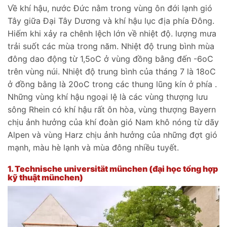
Về khí hậu, nước Đức nằm trong vùng ôn đới lạnh gió
Tây giữa Đại Tây Dương và khí hậu lục địa phía Đông.
Hiếm khi xảy ra chênh lệch lớn về nhiệt độ. lượng mưa
trải suốt các mùa trong năm. Nhiệt độ trung bình mùa
đông dao động từ 1,5oC ở vùng đồng bằng đến -6oC
trên vùng núi. Nhiệt độ trung bình của tháng 7 là 18oC
ở đồng bằng là 20oC trong các thung lũng kín ở phía .
Những vùng khí hậu ngoại lệ là các vùng thượng lưu
sông Rhein có khí hậu rất ôn hòa, vùng thượng Bayern
chịu ảnh hưởng của khí đoàn gió Nam khô nóng từ dãy
Alpen và vùng Harz chịu ảnh hưởng của những đợt gió
mạnh, màu hè lạnh và mùa đông nhiều tuyết.
1.
Technische universität münchen (đại học tổng hợp
kỹ thuật münchen)