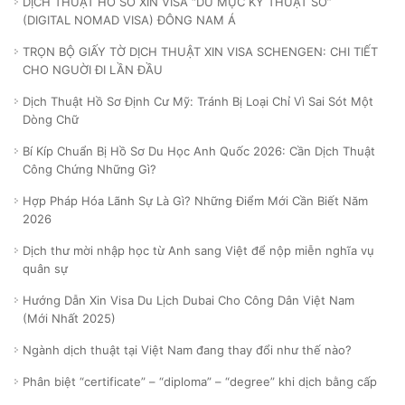
DỊCH THUẬT HỒ SƠ XIN VISA “DU MỤC KỸ THUẬT SỐ”
(DIGITAL NOMAD VISA) ĐÔNG NAM Á
TRỌN BỘ GIẤY TỜ DỊCH THUẬT XIN VISA SCHENGEN: CHI TIẾT
CHO NGUỜI ĐI LẦN ĐẦU
Dịch Thuật Hồ Sơ Định Cư Mỹ: Tránh Bị Loại Chỉ Vì Sai Sót Một
Dòng Chữ
Bí Kíp Chuẩn Bị Hồ Sơ Du Học Anh Quốc 2026: Cần Dịch Thuật
Công Chứng Những Gì?
Hợp Pháp Hóa Lãnh Sự Là Gì? Những Điểm Mới Cần Biết Năm
2026
Dịch thư mời nhập học từ Anh sang Việt để nộp miễn nghĩa vụ
quân sự
Hướng Dẫn Xin Visa Du Lịch Dubai Cho Công Dân Việt Nam
(Mới Nhất 2025)
Ngành dịch thuật tại Việt Nam đang thay đổi như thế nào?
Phân biệt “certificate” – “diploma” – “degree” khi dịch bằng cấp