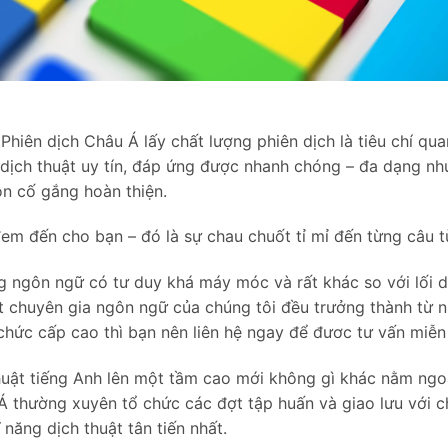
Phiên dịch Châu Á lấy chất lượng phiên dịch là tiêu chí qua
 dịch thuật uy tín, đáp ứng được nhanh chóng – đa dạng nh
ôn cố gắng hoàn thiện.
em đến cho bạn – đó là sự chau chuốt tỉ mỉ đến từng câu t
g ngôn ngữ có tư duy khá máy móc và rất khác so với lối d
ết chuyên gia ngôn ngữ của chúng tôi đều trưởng thành từ 
chức cấp cao thì bạn nên liên hệ ngay để đươc tư vấn miễn 
thuật tiếng Anh lên một tầm cao mới không gì khác nằm ngo
 Á thường xuyên tổ chức các đợt tập huấn và giao lưu với 
năng dịch thuật tân tiến nhất.