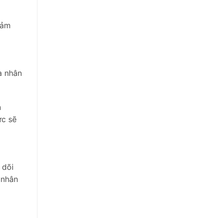
đảm
a nhân
n
ức sẽ
 dõi
 nhân