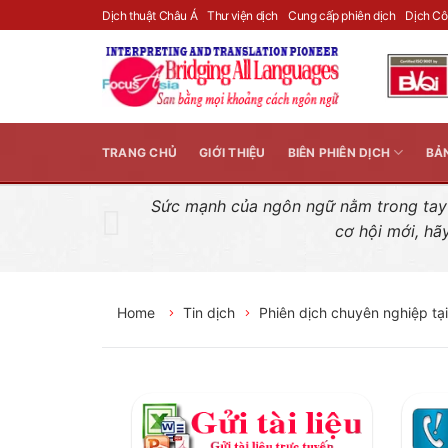
Skip
Dịch thuật Châu Á
Thư viện dịch
Cung cấp phiên dịch
Dịch C
to
content
TRANG CHỦ
GIỚI THIỆU
BIÊN PHIÊN DỊCH
BẢ
Sức mạnh của ngôn ngữ nằm trong tay n
cơ hội mới, hã
Home
Tin dịch
Phiên dịch chuyên nghiệp tạ