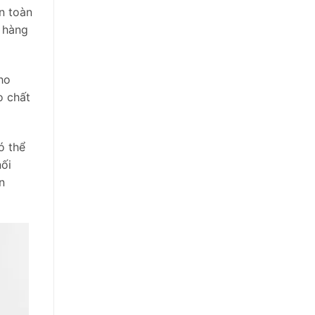
n toàn
 hàng
cho
o chất
ó thể
nối
n