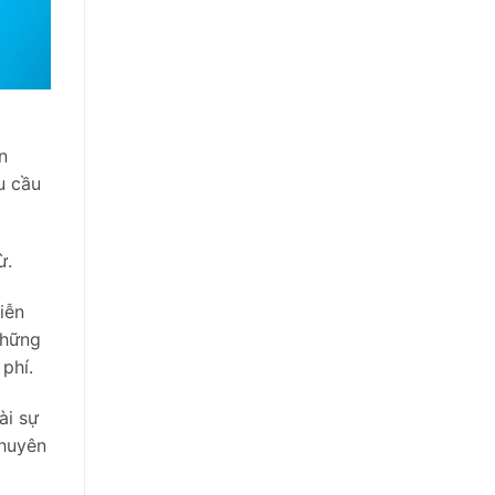
n
u cầu
ừ.
iễn
những
phí.
ài sự
chuyên