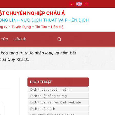
ẬT CHUYÊN NGHIỆP CHÂU Á
ONG LĨNH VỰC DỊCH THUẬT VÀ PHIÊN DỊCH
-
-
-
ng ty
Tuyển Dụng
Tin Tức
Liên Hệ
N TỨC
LIÊN HỆ
ho tàng tri thức nhân loại, và nắm bắt
 của Quý Khách.
DỊCH THUẬT
Dịch thuật chuyên ngành
Dịch thuật công chứng
Dịch thuật và hiệu đính website
Dịch thuật sách