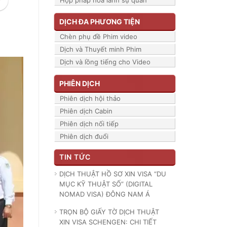
Hợp pháp hóa lãnh sự quán
DỊCH ĐA PHƯƠNG TIỆN
Chèn phụ đề Phim video
Dịch và Thuyết minh Phim
Dịch và lồng tiếng cho Video
PHIÊN DỊCH
Phiên dịch hội thảo
Phiên dịch Cabin
Phiên dịch nối tiếp
Phiên dịch đuổi
TIN TỨC
DỊCH THUẬT HỒ SƠ XIN VISA “DU
MỤC KỸ THUẬT SỐ” (DIGITAL
NOMAD VISA) ĐÔNG NAM Á
TRỌN BỘ GIẤY TỜ DỊCH THUẬT
XIN VISA SCHENGEN: CHI TIẾT