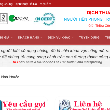
Liên hệ nhanh
ông Chứng
Dịch thuật Hà Nội
Việc làm
DỊCH THU
NGƯỜI TIÊN PHONG TR
Giới Thiệu Cô
NG GIÁ
KHÁCH HÀNG
DỊCH VỤ KHÁC
TUYỂN DỤNG
TI
gười biết sử dụng chúng, đó là chìa khóa vạn năng mở ra k
y để chúng tôi cùng song hành trên con đường thành công
CEO
of Focus Asia Services of Translation and Interpreting
i Bình Phước