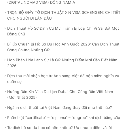
(DIGITAL NOMAD VISA) ĐÔNG NAM Á
TRỌN BỘ GIẤY TỜ DỊCH THUẬT XIN VISA SCHENGEN: CHI TIẾT
CHO NGUỜI ĐI LẦN ĐẦU
Dịch Thuật Hồ Sơ Định Cư Mỹ: Tránh Bị Loại Chỉ Vì Sai Sót Một
Dòng Chữ
Bí Kíp Chuẩn Bị Hồ Sơ Du Học Anh Quốc 2026: Cần Dịch Thuật
Công Chứng Những Gì?
Hợp Pháp Hóa Lãnh Sự Là Gì? Những Điểm Mới Cần Biết Năm
2026
Dịch thư mời nhập học từ Anh sang Việt để nộp miễn nghĩa vụ
quân sự
Hướng Dẫn Xin Visa Du Lịch Dubai Cho Công Dân Việt Nam
(Mới Nhất 2025)
Ngành dịch thuật tại Việt Nam đang thay đổi như thế nào?
Phân biệt “certificate” – “diploma” – “degree” khi dịch bằng cấp
Tự dịch hồ sơ du học có nên không? Ưu nhược điểm và lời