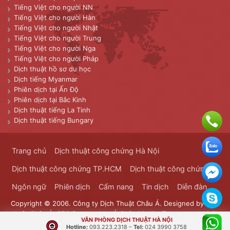
Tiếng Việt cho người NN
Tiếng Việt cho người Hàn
Tiếng Việt cho người Nhật
Tiếng Việt cho người Trung
Tiếng Việt cho người Nga
Tiếng Việt cho người Pháp
Dịch thuật hồ sơ du học
Dịch tiếng Myanmar
Phiên dịch tại Ấn Độ
Phiên dịch tại Bắc Kinh
Dịch thuật tiếng La Tinh
Dịch thuật tiếng Bungary
Trang chủ
Dịch thuật công chứng Hà Nội
Dịch thuật công chứng TP.HCM
Dịch thuật công chứng
Ngôn ngữ
Phiên dịch
Cẩm nang
Tin dịch
Diễn đàn
Copyright © 2006. Công ty Dịch Thuật Châu Á. Designed by
Dịch
thuật Châu Á
. SEO Powered by
Á Châu Media
. Transported Mails
VĂN PHÒNG DỊCH THUẬT HÀ NỘI
Bưu Chính Đông Dương
Hotline:
093.223.2318
–
Tel:
024 3990 3758