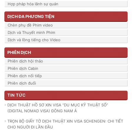
Hợp pháp hóa lãnh sự quán
DỊCH ĐA PHƯƠNG TIỆN
Chèn phụ đề Phim video
Dịch và Thuyết minh Phim
Dịch và lồng tiếng cho Video
PHIÊN DỊCH
Phiên dịch hội thảo
Phiên dịch Cabin
Phiên dịch nối tiếp
Phiên dịch đuổi
TIN TỨC
DỊCH THUẬT HỒ SƠ XIN VISA “DU MỤC KỸ THUẬT SỐ”
(DIGITAL NOMAD VISA) ĐÔNG NAM Á
TRỌN BỘ GIẤY TỜ DỊCH THUẬT XIN VISA SCHENGEN: CHI TIẾT
CHO NGUỜI ĐI LẦN ĐẦU