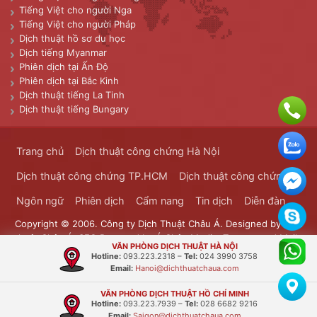
Tiếng Việt cho người Nga
Tiếng Việt cho người Pháp
Dịch thuật hồ sơ du học
Dịch tiếng Myanmar
Phiên dịch tại Ấn Độ
Phiên dịch tại Bắc Kinh
Dịch thuật tiếng La Tinh
Dịch thuật tiếng Bungary
Trang chủ
Dịch thuật công chứng Hà Nội
Dịch thuật công chứng TP.HCM
Dịch thuật công chứng
Ngôn ngữ
Phiên dịch
Cẩm nang
Tin dịch
Diễn đàn
Copyright © 2006. Công ty Dịch Thuật Châu Á. Designed by
Dịch
thuật Châu Á
. SEO Powered by
Á Châu Media
. Transported Mails
VĂN PHÒNG DỊCH THUẬT HÀ NỘI
Bưu Chính Đông Dương
Hotline:
093.223.2318
–
Tel:
024 3990 3758
Email:
Hanoi@dichthuatchaua.com
VĂN PHÒNG DỊCH THUẬT HỒ CHÍ MINH
Hotline:
093.223.7939
–
Tel:
028 6682 9216
Email:
Saigon@dichthuatchaua.com