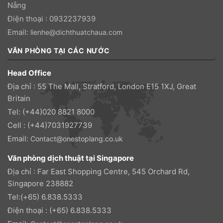
Nẵng
Điện thoại : 0932237939
Email:
lienhe@dichthuatchaua.com
VĂN PHÒNG TẠI CÁC NƯỚC
Head Office
Địa chỉ : 55 The Mall, Stratford, London E15 1XJ, Great
Britain
Tel: (+44)020 8821 8000
Cell : (+44)7031927739
Email:
Contact@onestoplang.co.uk
Văn phòng dịch thuật tại Singapore
Địa chỉ : Far East Shopping Centre, 545 Orchard Rd,
Singapore 238882
Tel:(+65) 6.838.5333
Điện thoại : (+65) 6.838.5333