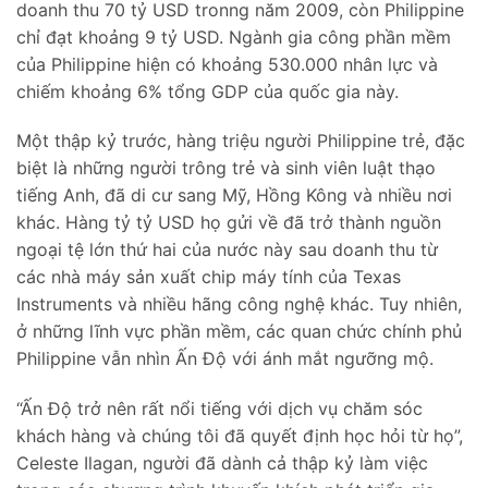
doanh thu 70 tỷ USD tronng năm 2009, còn Philippine
chỉ đạt khoảng 9 tỷ USD. Ngành gia công phần mềm
của Philippine hiện có khoảng 530.000 nhân lực và
chiếm khoảng 6% tổng GDP của quốc gia này.
Một thập kỷ trước, hàng triệu người Philippine trẻ, đặc
biệt là những người trông trẻ và sinh viên luật thạo
tiếng Anh, đã di cư sang Mỹ, Hồng Kông và nhiều nơi
khác. Hàng tỷ tỷ USD họ gửi về đã trở thành nguồn
ngoại tệ lớn thứ hai của nước này sau doanh thu từ
các nhà máy sản xuất chip máy tính của Texas
Instruments và nhiều hãng công nghệ khác. Tuy nhiên,
ở những lĩnh vực phần mềm, các quan chức chính phủ
Philippine vẫn nhìn Ấn Độ với ánh mắt ngưỡng mộ.
“Ấn Độ trở nên rất nổi tiếng với dịch vụ chăm sóc
khách hàng và chúng tôi đã quyết định học hỏi từ họ”,
Celeste Ilagan, người đã dành cả thập kỷ làm việc