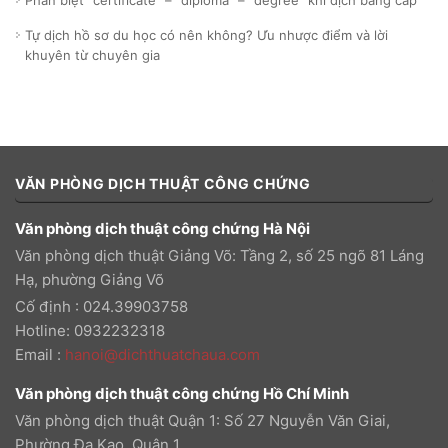
Phân biệt “certificate” – “diploma” – “degree” khi dịch bằng cấp
Tự dịch hồ sơ du học có nên không? Ưu nhược điểm và lời
khuyên từ chuyên gia
VĂN PHÒNG DỊCH THUẬT CÔNG CHỨNG
Văn phòng dịch thuật công chứng Hà Nội
Văn phòng dịch thuật Giảng Võ: Tầng 2, số 25 ngõ 81 Láng
Hạ, phường Giảng Võ
Cố định : 024.39903758
Hotline: 0932232318
Email
:
hanoi@dichthuatchaua.com
Văn phòng dịch thuật công chứng Hồ Chí Minh
Văn phòng dịch thuật Quận 1: Số 27 Nguyễn Văn Giai,
Phường Đa Kao, Quận 1