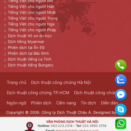
Tiếng Việt cho người NN
Tiếng Việt cho người Hàn
Tiếng Việt cho người Nhật
Tiếng Việt cho người Trung
Tiếng Việt cho người Nga
Tiếng Việt cho người Pháp
Dịch thuật hồ sơ du học
Dịch tiếng Myanmar
Phiên dịch tại Ấn Độ
Phiên dịch tại Bắc Kinh
Dịch thuật tiếng La Tinh
Dịch thuật tiếng Bungary
Trang chủ
Dịch thuật công chứng Hà Nội
Dịch thuật công chứng TP.HCM
Dịch thuật công chứng
Ngôn ngữ
Phiên dịch
Cẩm nang
Tin dịch
Diễn đàn
Copyright © 2006. Công ty Dịch Thuật Châu Á. Designed by
Dịch
thuật Châu Á
. SEO Powered by
Á Châu Media
. Transported Mails
VĂN PHÒNG DỊCH THUẬT HÀ NỘI
Bưu Chính Đông Dương
Hotline:
093.223.2318
–
Tel:
024 3990 3758
Email:
Hanoi@dichthuatchaua.com