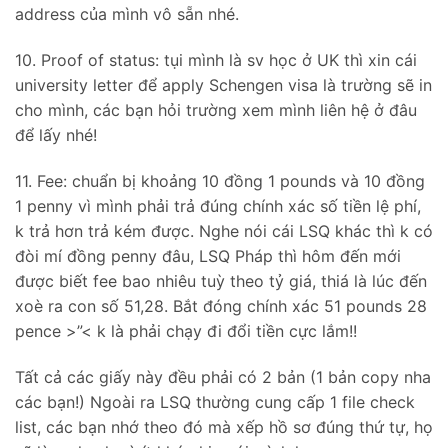
address của mình vô sẵn nhé.
10. Proof of status: tụi mình là sv học ở UK thì xin cái
university letter để apply Schengen visa là trường sẽ in
cho mình, các bạn hỏi trường xem mình liên hệ ở đâu
để lấy nhé!
11. Fee: chuẩn bị khoảng 10 đồng 1 pounds và 10 đồng
1 penny vì mình phải trả đúng chính xác số tiền lệ phí,
k trả hơn trả kém được. Nghe nói cái LSQ khác thì k có
đòi mí đồng penny đâu, LSQ Pháp thì hôm đến mới
được biết fee bao nhiêu tuỳ theo tỷ giá, thiá là lúc đến
xoè ra con số 51,28. Bắt đóng chính xác 51 pounds 28
pence >”< k là phải chạy đi đổi tiền cực lắm!!
Tất cả các giấy này đều phải có 2 bản (1 bản copy nha
các bạn!) Ngoài ra LSQ thường cung cấp 1 file check
list, các bạn nhớ theo đó mà xếp hồ sơ đúng thứ tự, họ