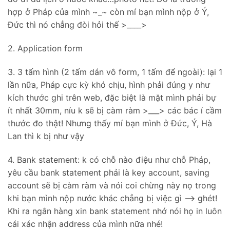
hợp ở Pháp của mình ~_~ còn mí bạn mình nộp ở Ý,
Đức thì nó chẳng đòi hỏi thế >____>
2. Application form
3. 3 tấm hình (2 tấm dán vô form, 1 tấm để ngoài): lại 1
lần nữa, Pháp cực kỳ khó chịu, hình phải đúng y như
kích thước ghi trên web, đặc biệt là mặt mình phải bự
ít nhất 30mm, níu k sẽ bị càm ràm >___> các bác í cầm
thước đo thật! Nhưng thấy mí bạn mình ở Đức, Ý, Hà
Lan thì k bị như vậy
4. Bank statement: k có chỗ nào điệu như chỗ Pháp,
yêu cầu bank statement phải là key account, saving
account sẽ bị càm ràm và nói coi chừng này nọ trong
khi bạn mình nộp nước khác chẳng bị việc gì --> ghét!
Khi ra ngân hàng xin bank statement nhớ nói họ in luôn
cái xác nhận address của mình nữa nhé!