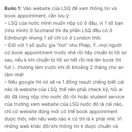
Bước 1:
Vào website của LSQ để xem thông tin và
book appointment, cần lưu ý:
– LSQ của nước mình muốn nộp có ở đâu, vì 1 số bạn
(như mình) ở Scotland thì đa phần LSQ đều có ở
Edinburgh nhưng 1 số chỉ có ở London thôi.
– Đối với 1 số quốc gia “hot” như Pháp, Ý…mọi người
cứ book appointment trước nhé rồi hãy chuẩn bị hồ sơ
sau, nếu k khi chuẩn bị hồ sơ hết rồi mà lên book thì
full í…thường làm trước khi đi khoảng 2 tháng cho an
tâm nhé!
– Nếu google thì nó sẽ ra 1 đống result chẳng biết cái
nào là website của LSQ, thế nên phải check kỹ, hỏi ai
đó đã từng nộp cho nước đó rồi hoặc student service
của trường xem website của LSQ nước đó là cái nào,
chỉ có website đúng mới có thể book appointment
được thôi, nên nếu web nào k có thì là k phải nhé. Vì
những web khác đôi khi thông tin k được chuẩn và