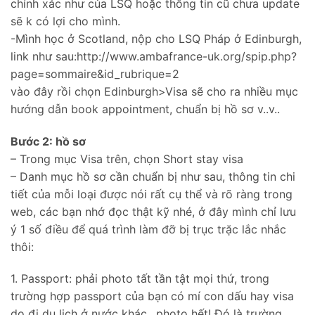
chính xác như của LSQ hoặc thông tin cũ chưa update
sẽ k có lợi cho mình.
-Mình học ở Scotland, nộp cho LSQ Pháp ở Edinburgh,
link như sau:http://www.ambafrance-uk.org/spip.php?
page=sommaire&id_rubrique=2
vào đây rồi chọn Edinburgh>Visa sẽ cho ra nhiều mục
hướng dẫn book appointment, chuẩn bị hồ sơ v..v..
Bước 2: hồ sơ
– Trong mục Visa trên, chọn Short stay visa
– Danh mục hồ sơ cần chuẩn bị như sau, thông tin chi
tiết của mỗi loại được nói rất cụ thể và rõ ràng trong
web, các bạn nhớ đọc thật kỹ nhé, ở đây mình chỉ lưu
ý 1 số điều để quá trình làm đỡ bị trục trặc lắc nhắc
thôi:
1. Passport: phải photo tất tần tật mọi thứ, trong
trường hợp passport của bạn có mí con dấu hay visa
do đi du lịch ở nước khác…photo hết! Đó là trường