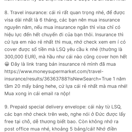
8. Travel insurance: cái nì rất quan trọng nhé, để được
visa dài nhất là 6 tháng, các bạn nên mua insurance
nguyên năm, nếu mua insurance ngắn thì visa chỉ có
hiệu lực đến hết chuyến đi của bạn thôi. Insurance thì
cứ lựa em nào rẻ nhất thì mua, nhớ check xem em í có
cover được số tiền mà LSQ yêu cầu k nhé (thường là
300,000 EUR), mà hầu như cái nào cũng cover hơn hết
😀 Đây là link trang bán insurance rẻ mình đã mua
https://www.moneysupermarket.com/travel-
insurance/results/36363788?isNewSearch=True 1 năm
tầm 20 mấy bảng hehe, cứ lựa cái rẻ nhất mà mua nhé!
Mua xong in cái email ra nộp!
9. Prepaid special delivery envelope: cái này từ LSQ,
các bạn nhớ check trên web, nghe nói ở Đức được lấy
free tại chỗ, dễ thương biết bao. Còn không nhớ ra
post office mua nhé, khoảng 5 bảng/cái! Nhớ điền