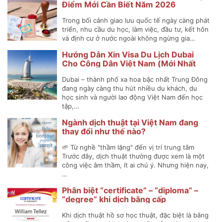
Điểm Mới Cần Biết Năm 2026
Trong bối cảnh giao lưu quốc tế ngày càng phát
triển, nhu cầu du học, làm việc, đầu tư, kết hôn
và định cư ở nước ngoài không ngừng gia…
Hướng Dẫn Xin Visa Du Lịch Dubai
Cho Công Dân Việt Nam (Mới Nhất
2025)
Dubai – thành phố xa hoa bậc nhất Trung Đông
đang ngày càng thu hút nhiều du khách, du
học sinh và người lao động Việt Nam đến học
tập,…
Ngành dịch thuật tại Việt Nam đang
thay đổi như thế nào?
🌱 Từ nghề "thầm lặng" đến vị trí trung tâm
Trước đây, dịch thuật thường được xem là một
công việc âm thầm, ít ai chú ý. Nhưng hiện nay,
…
Phân biệt “certificate” – “diploma” –
“degree” khi dịch bằng cấp
Khi dịch thuật hồ sơ học thuật, đặc biệt là bằng