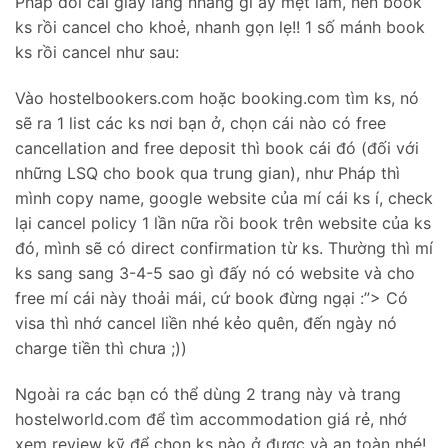
Pháp đòi cái giấy lằng nhằng gì ấy mệt lắm, nên book
ks rồi cancel cho khoẻ, nhanh gọn lẹ!! 1 số mánh book
ks rồi cancel như sau:
Vào hostelbookers.com hoặc booking.com tìm ks, nó
sẽ ra 1 list các ks nơi bạn ở, chọn cái nào có free
cancellation and free deposit thì book cái đó (đối với
những LSQ cho book qua trung gian), như Pháp thì
mình copy name, google website của mí cái ks í, check
lại cancel policy 1 lần nữa rồi book trên website của ks
đó, mình sẽ có direct confirmation từ ks. Thường thì mí
ks sang sang 3-4-5 sao gì đấy nó có website và cho
free mí cái này thoải mái, cứ book đừng ngại :”> Có
visa thì nhớ cancel liền nhé kẻo quên, đến ngày nó
charge tiền thì chưa ;))
Ngoài ra các bạn có thể dùng 2 trang này và trang
hostelworld.com để tìm accommodation giá rẻ, nhớ
xem review kỹ để chọn ks nào ở được và an toàn nhé!