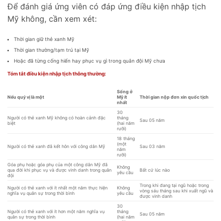
Để đánh giá ứng viên có đáp ứng điều kiện nhập tịch
Mỹ không, cần xem xét:
Thời gian giữ thẻ xanh Mỹ
Thời gian thường/tạm trú tại Mỹ
Hoặc đã từng cống hiến hay phục vụ gì trong quân đội Mỹ chưa
Tóm tắt điều kiện nhập tịch thông thường:
Sống ở
Nếu quý vị là một
Mỹ ít
Thời gian nộp đơn xin quốc tịch
nhất
30
Người có thẻ xanh Mỹ không có hoàn cảnh đặc
tháng
Sau 05 năm
biệt
(hai năm
rưỡi)
18 tháng
(một
Người có thẻ xanh đã kết hôn với công dân Mỹ
Sau 03 năm
năm
rưỡi)
Góa phụ hoặc góa phụ của một công dân Mỹ đã
Không
qua đời khi phục vụ và được vinh danh trong quân
Bất cứ lúc nào
yêu cầu
đội
Trong khi đang tại ngũ hoặc trong
Người có thẻ xanh với ít nhất một năm thực hiện
Không
vòng sáu tháng sau khi xuất ngũ và
nghĩa vụ quân sự trong thời bình
yêu cầu
được vinh danh
30
Người có thẻ xanh với ít hơn một năm nghĩa vụ
tháng
Sau 05 năm
quân sự trong thời bình
(hai năm