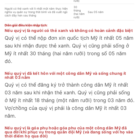
rưỡi)
30
Người có thẻ xanh với ít nhất một năm thực hiện
tháng
nghĩa vụ quân sự trong thời bình và đã xuất ngũ
Sau 05 năm
(hai năm
cách đây hơn sau tháng
rưỡi)
Diễn giải điều kiện nhập tịch:
Nếu quý vị là người có thẻ xanh và không có hoàn cảnh đặc biệt
Quý vị có thể nộp đơn xin quốc tịch Mỹ ít nhất 05 năm
sau khi nhận được thẻ xanh. Quý vị cũng phải sống ở
Mỹ ít nhất 30 tháng (hai năm rưỡi) trong số 05 năm
đó.
Nếu quý vị đã kết hôn với một công dân Mỹ và sống chung ít
nhất 03 năm
Quý vị có thể đăng ký trở thành công dân Mỹ ít nhất
03 năm sau khi nhận thẻ xanh. Quý vị cũng phải sống
ở Mỹ ít nhất 18 tháng (một năm rưỡi) trong 03 năm đó.
Vợ/chồng của quý vị phải là công dân Mỹ ít nhất 03
năm.
Nếu quý vị là góa phụ hoặc góa phu của một công dân Mỹ đã
qua đời khi phục vụ trong quân đội Mỹ (và đang sống với họ vào
thời điểm họ qua đời)