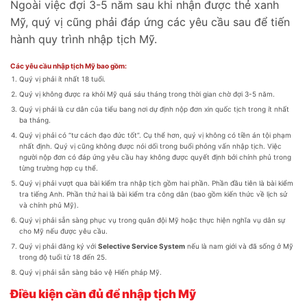
Ngoài việc đợi 3-5 năm sau khi nhận được thẻ xanh
Mỹ, quý vị cũng phải đáp ứng các yêu cầu sau để tiến
hành quy trình nhập tịch Mỹ.
Các yêu cầu nhập tịch Mỹ bao gồm:
Quý vị phải ít nhất 18 tuổi.
Quý vị không được ra khỏi Mỹ quá sáu tháng trong thời gian chờ đợi 3-5 năm.
Quý vị phải là cư dân của tiểu bang nơi dự định nộp đơn xin quốc tịch trong ít nhất
ba tháng.
Quý vị phải có “tư cách đạo đức tốt”. Cụ thể hơn, quý vị không có tiền án tội phạm
nhất định. Quý vị cũng không được nói dối trong buổi phỏng vấn nhập tịch. Việc
người nộp đơn có đáp ứng yêu cầu hay không được quyết định bởi chính phủ trong
từng trường hợp cụ thể.
Quý vị phải vượt qua bài kiểm tra nhập tịch gồm hai phần. Phần đầu tiên là bài kiểm
tra tiếng Anh. Phần thứ hai là bài kiểm tra công dân (bao gồm kiến ​​thức về lịch sử
và chính phủ Mỹ).
Quý vị phải sẵn sàng phục vụ trong quân đội Mỹ hoặc thực hiện nghĩa vụ dân sự
cho Mỹ nếu được yêu cầu.
Quý vị phải đăng ký với
Selective Service System
nếu là nam giới và đã sống ở Mỹ
trong độ tuổi từ 18 đến 25.
Quý vị phải sẵn sàng bảo vệ Hiến pháp Mỹ.
Điều kiện cần đủ để nhập tịch Mỹ