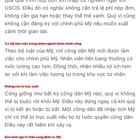
qua quá trình nộp đơn xin nhập cư nghiêm ngặt với
USCIS. Điều đó có nghĩa: không cần trả lệ phí nộp đơn,
không cần gia hạn hoặc thay thế thẻ xanh. Quý vị cũng
không cần đăng ký với chính phủ Mỹ nếu muốn xuất
cảnh thời gian dài.
Cơ hội làm việc trong nhóm ngành hành chính công
Theo bộ luật của Mỹ, chỉ công dân Mỹ mới được làm
việc cho chính phủ Mỹ. Nhân viên liên bang thường có
mức lương cao hơn. Đồng thời, nhận nhiều lợi ích hơn
so với khi làm việc tương tự trong khu vực tư nhân.
Không còn lo trục xuất
Cũng giống như bất kỳ công dân Mỹ nào, quý vị không
thể bị buộc rời khỏi Mỹ. Điều này đúng ngay cả khi quý
vị bị kết án hoặc bị bắt. Một công dân đã nhập tịch Mỹ
chỉ có thể bị trục xuất nếu họ bị tước quyền công dân.
Điều này rất hiếm khi xảy ra.
Bảo lãnh người thân sang định cư Mỹ