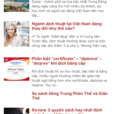
Dubai – thành phố xa hoa bậc nhất Trung Đông
đang ngày càng thu hút nhiều du khách, du
học sinh và người lao động Việt Nam đến học
tập,…
Ngành dịch thuật tại Việt Nam đang
thay đổi như thế nào?
🌱 Từ nghề "thầm lặng" đến vị trí trung tâm
Trước đây, dịch thuật thường được xem là một
công việc âm thầm, ít ai chú ý. Nhưng hiện nay,
…
Phân biệt “certificate” – “diploma” –
“degree” khi dịch bằng cấp
Khi dịch thuật hồ sơ học thuật, đặc biệt là bằng
cấp, nhiều người thường nhầm lẫn giữa các
thuật ngữ tiếng Anh như certificate, diploma và
degree. Tuy có…
So sánh tiếng Trung Phồn Thể và Giản
Thể
Review 3 quyển sách hay nhất định