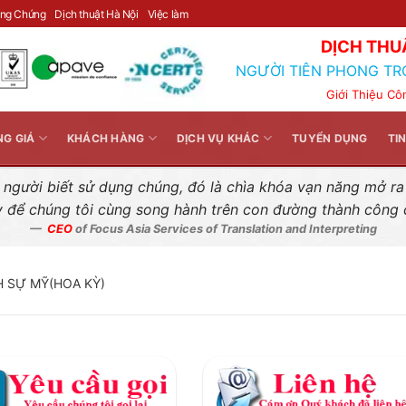
Liên hệ nhanh
ông Chứng
Dịch thuật Hà Nội
Việc làm
DỊCH THU
NGƯỜI TIÊN PHONG TR
Giới Thiệu Cô
NG GIÁ
KHÁCH HÀNG
DỊCH VỤ KHÁC
TUYỂN DỤNG
TI
gười biết sử dụng chúng, đó là chìa khóa vạn năng mở ra k
y để chúng tôi cùng song hành trên con đường thành công
CEO
of Focus Asia Services of Translation and Interpreting
 SỰ MỸ(HOA KỲ)