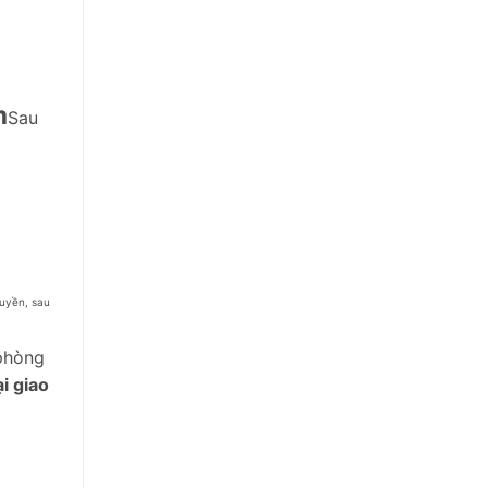
m
Sau
quyền, sau
 phòng
i giao