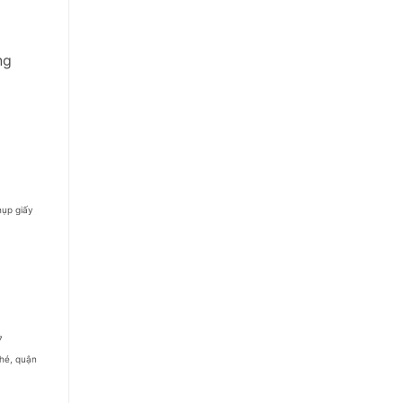
ng
hụp giấy
7
ghé, quận