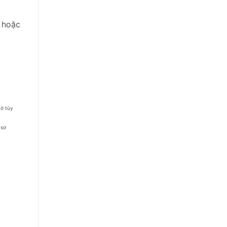
p hoặc
tờ tùy
 sơ