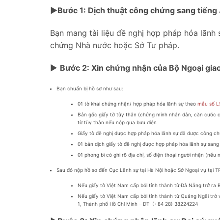
►Bước 1: Dịch thuật công chứng sang tiếng
Bạn mang tài liệu đề nghị hợp pháp hóa lãnh
chứng Nhà nước hoặc Sở Tư pháp.
►
Bước 2: Xin chứng nhận của Bộ Ngoại gia
Bạn chuẩn bị hồ sơ như sau:
01 tờ khai chứng nhận/ hợp pháp hóa lãnh sự theo
mẫu số L
Bản gốc giấy tờ tùy thân (chứng minh nhân dân, căn cước cô
tờ tùy thân nếu nộp qua bưu điện
Giấy tờ đề nghị được hợp pháp hóa lãnh sự đã được công c
01 bản dịch giấy tờ đề nghị được hợp pháp hóa lãnh sự sang
01 phong bì có ghi rõ địa chỉ, số điện thoại người nhận (nế
Sau đó nộp hồ sơ đến Cục Lãnh sự tại Hà Nội hoặc Sở Ngoại vụ tại 
Nếu giấy tờ Việt Nam cấp bởi tỉnh thành từ Đà Nẵng trở ra 
Nếu giấy tờ Việt Nam cấp bởi tỉnh thành từ Quảng Ngãi trở
1, Thành phố Hồ Chí Minh – ĐT: (+84 28) 38224224