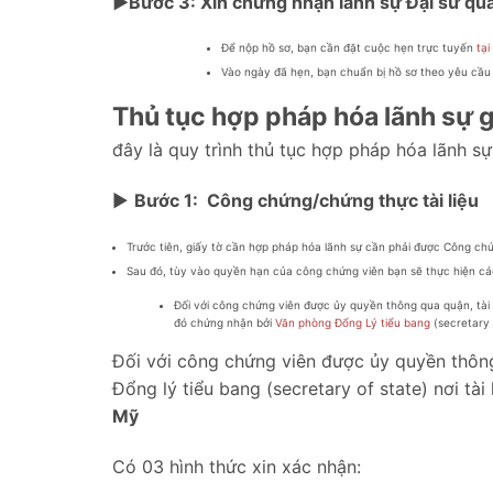
►Bước 3: Xin chứng nhận lãnh sự Đại sứ quá
Để nộp hồ sơ, bạn cần đặt cuộc hẹn trực tuyến
tại
Vào ngày đã hẹn, bạn chuẩn bị hồ sơ theo yêu cầu
Thủ tục hợp pháp hóa lãnh sự g
đây là quy trình thủ tục hợp pháp hóa lãnh sự
►
Bước 1: Công chứng/chứng thực tài liệu
Trước tiên, giấy tờ cần hợp pháp hóa lãnh sự cần phải được Công c
Sau đó, tùy vào quyền hạn của công chứng viên bạn sẽ thực hiện cá
Đối với công chứng viên được ủy quyền thông qua quận, tài 
đó chứng nhận bởi
Văn phòng Đổng Lý tiểu bang
(secretary 
Đối với công chứng viên được ủy quyền thông
Đổng lý tiểu bang (secretary of state) nơi t
Mỹ
Có 03 hình thức xin xác nhận: