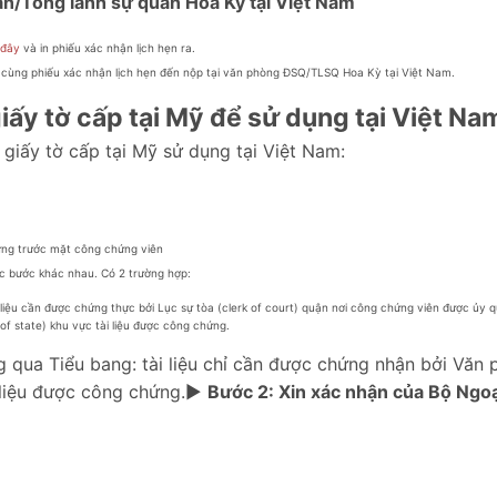
n/Tổng lãnh sự quán Hoa Kỳ tại Việt Nam
 đây
và in phiếu xác nhận lịch hẹn ra.
 cùng phiếu xác nhận lịch hẹn đến nộp tại văn phòng ĐSQ/TLSQ Hoa Kỳ tại Việt Nam.
iấy tờ cấp tại Mỹ để sử dụng tại Việt Na
 giấy tờ cấp tại Mỹ sử dụng tại Việt Nam:
hứng trước mặt công chứng viên
c bước khác nhau. Có 2 trường hợp:
liệu cần được chứng thực bởi Lục sự tòa (clerk of court) quận nơi công chứng viên được ủy 
of state) khu vực tài liệu được công chứng.
 qua Tiểu bang: tài liệu chỉ cần được chứng nhận bởi Văn
ài liệu được công chứng.►
Bước 2: Xin xác nhận của Bộ Ngoạ