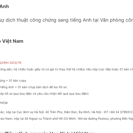
 Anh
 sự dịch thuật công chứng sang tiếng Anh tại Văn phòng cô
o Việt Nam
S/HPH-2012/TK
ng dân, hộ chiếu hoặc giấy tờ có giá trị thay thế hộ chiếu) nếu nộp trực tiếp hoặc 01 bản c
hứng + 01 bản copy
 tiếng Anh + 01 bản chụp bản dịch để lưu hồ sơ
u nộp hồ sơ qua bưu điện và yêu cầu nhận kết quả qua bưu điện)
TPHCM:
Bắc, nộp tại Cục lãnh sự Hà Nội: 40 Trần Phú, Điện Bàn, Ba Đình, Hà Nội – ĐT +84 24 3799312
 vào Nam, nộp tại Sở Ngoại vụ Thành phố Hồ Chí Minh: 184 bis đường Pasteur, phường Bến N