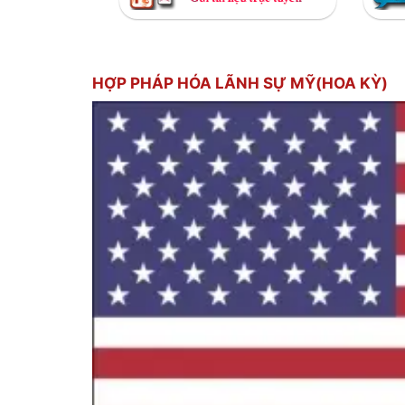
HỢP PHÁP HÓA LÃNH SỰ MỸ(HOA KỲ)