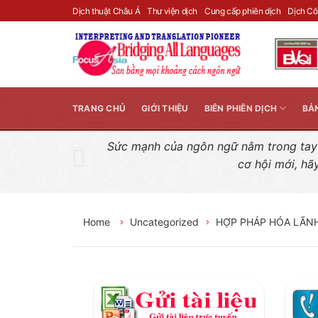
Skip
Dịch thuật Châu Á
Thư viện dịch
Cung cấp phiên dịch
Dịch C
to
content
TRANG CHỦ
GIỚI THIỆU
BIÊN PHIÊN DỊCH
BẢ
Sức mạnh của ngôn ngữ nằm trong tay n
cơ hội mới, hã
Home
Uncategorized
HỢP PHÁP HÓA LÃNH