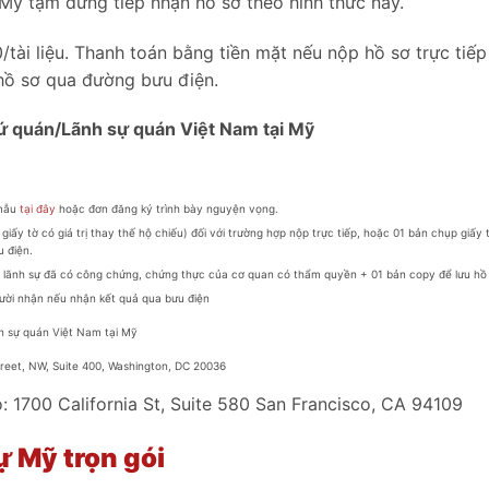
 Mỹ tạm dừng tiếp nhận hồ sơ theo hình thức này.
/tài liệu. Thanh toán bằng tiền mặt nếu nộp hồ sơ trực tiế
hồ sơ qua đường bưu điện.
sứ quán/Lãnh sự quán Việt Nam tại Mỹ
 mẫu
tại đây
hoặc đơn đăng ký trình bày nguyện vọng.
giấy tờ có giá trị thay thế hộ chiếu) đối với trường hợp nộp trực tiếp, hoặc 01 bản chụp giấy 
u điện.
a lãnh sự đã có công chứng, chứng thực của cơ quan có thẩm quyền + 01 bản copy để lưu hồ
người nhận nếu nhận kết quả qua bưu điện
h sự quán Việt Nam tại Mỹ
treet, NW, Suite 400, Washington, DC 20036
: 1700 California St, Suite 580 San Francisco, CA 94109
ự Mỹ trọn gói