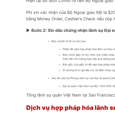
Hiện tại do dịch Covid-19 nên Bộ Ngoaị giao
Phí xin xác nhận của Bộ Ngoại giao Mỹ là $20
bằng Money Order, Cashier’s Check nếu nộp 
►
Bước 2: Xin dấu chứng nhận lãnh sự Đại 
Bạn chuẩn bị hồ sơ như sau:
Phiếu đề nghị hợp pháp hóa lãnh sự theo
Bản chính giấy tờ tùy thân (hộ chiếu hoặc 
thân đối với trường hợp nộp qua đường bư
Bản gốc của giấy tờ đề nghị hợp pháp hó
01 phong bì có ghi địa chỉ, số điện thoại 
Sau đó nộp tại Phòng Lãnh sự của Đại sứ quán/Lãn
Đại sứ quán Việt Nam tại Mỹ: 1233 20th S
Tổng lãnh sự quán Việt Nam tại San Francisco
Dịch vụ hợp pháp hóa lãnh s