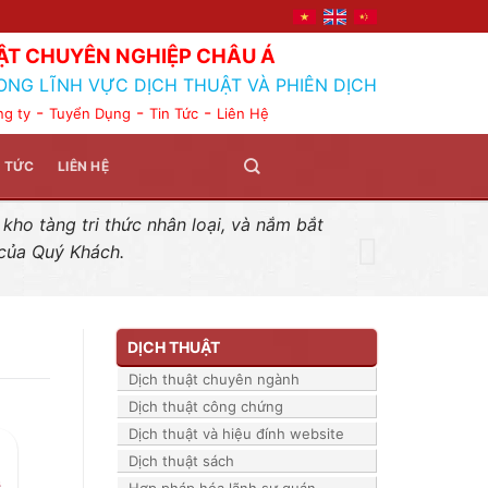
ẬT CHUYÊN NGHIỆP CHÂU Á
ONG LĨNH VỰC DỊCH THUẬT VÀ PHIÊN DỊCH
-
-
-
ng ty
Tuyển Dụng
Tin Tức
Liên Hệ
N TỨC
LIÊN HỆ
ho tàng tri thức nhân loại, và nắm bắt
 của Quý Khách.
DỊCH THUẬT
Dịch thuật chuyên ngành
Dịch thuật công chứng
Dịch thuật và hiệu đính website
Dịch thuật sách