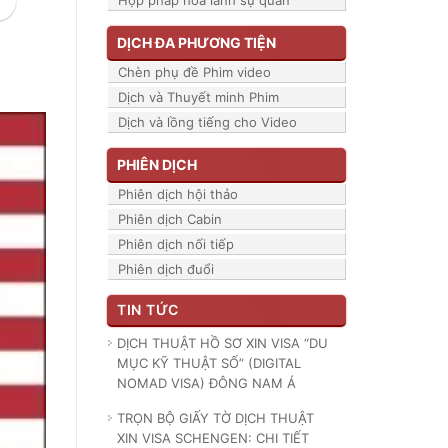
Hợp pháp hóa lãnh sự quán
DỊCH ĐA PHƯƠNG TIỆN
Chèn phụ đề Phim video
Dịch và Thuyết minh Phim
Dịch và lồng tiếng cho Video
PHIÊN DỊCH
Phiên dịch hội thảo
Phiên dịch Cabin
Phiên dịch nối tiếp
Phiên dịch đuổi
TIN TỨC
DỊCH THUẬT HỒ SƠ XIN VISA “DU
MỤC KỸ THUẬT SỐ” (DIGITAL
NOMAD VISA) ĐÔNG NAM Á
TRỌN BỘ GIẤY TỜ DỊCH THUẬT
XIN VISA SCHENGEN: CHI TIẾT