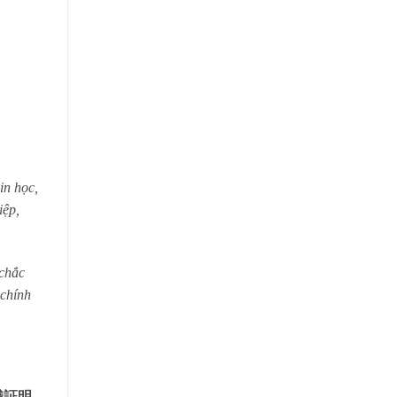
in học,
iệp,
 chắc
 chính
就職証明