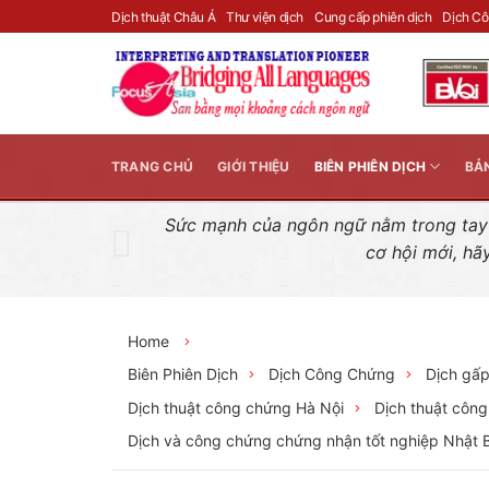
Skip
Dịch thuật Châu Á
Thư viện dịch
Cung cấp phiên dịch
Dịch C
to
content
TRANG CHỦ
GIỚI THIỆU
BIÊN PHIÊN DỊCH
BẢ
Sức mạnh của ngôn ngữ nằm trong tay n
cơ hội mới, hã
Home
Biên Phiên Dịch
Dịch Công Chứng
Dịch gấ
Dịch thuật công chứng Hà Nội
Dịch thuật côn
Dịch và công chứng chứng nhận tốt nghiệp Nhật 