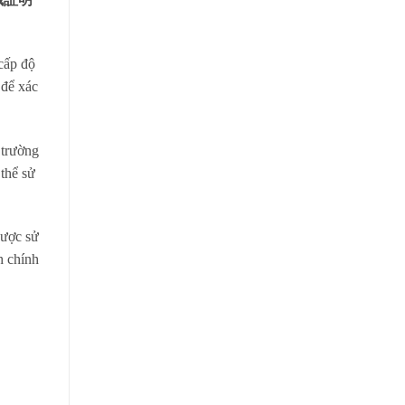
cấp độ
 để xác
 trường
thể sử
được sử
h chính