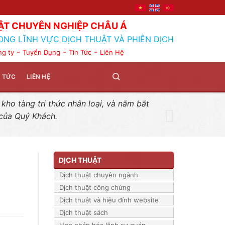
ẬT CHUYÊN NGHIỆP CHÂU Á
ONG LĨNH VỰC DỊCH THUẬT VÀ PHIÊN DỊCH
-
-
-
ng ty
Tuyển Dụng
Tin Tức
Liên Hệ
N TỨC
LIÊN HỆ
ho tàng tri thức nhân loại, và nắm bắt
 của Quý Khách.
DỊCH THUẬT
Dịch thuật chuyên ngành
Dịch thuật công chứng
Dịch thuật và hiệu đính website
Dịch thuật sách