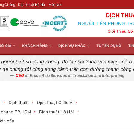
Liên hệ nhanh
ông Chứng
Dịch thuật Hà Nội
Việc làm
DỊCH THU
NGƯỜI TIÊN PHONG TR
Giới Thiệu Cô
NG GIÁ
KHÁCH HÀNG
DỊCH VỤ KHÁC
TUYỂN DỤNG
TI
gười biết sử dụng chúng, đó là chìa khóa vạn năng mở ra k
y để chúng tôi cùng song hành trên con đường thành công
CEO
of Focus Asia Services of Translation and Interpreting
p
Dịch thuật
Dịch thuật Châu Á
g chứng TP.HCM
Dịch thuật Hà Nội
Bản cấp