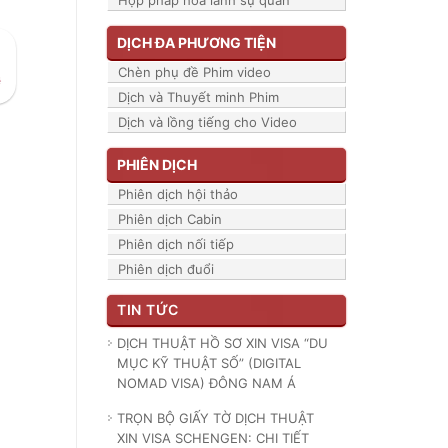
Hợp pháp hóa lãnh sự quán
DỊCH ĐA PHƯƠNG TIỆN
Chèn phụ đề Phim video
Dịch và Thuyết minh Phim
Dịch và lồng tiếng cho Video
PHIÊN DỊCH
Phiên dịch hội thảo
Phiên dịch Cabin
Phiên dịch nối tiếp
Phiên dịch đuổi
TIN TỨC
DỊCH THUẬT HỒ SƠ XIN VISA “DU
MỤC KỸ THUẬT SỐ” (DIGITAL
NOMAD VISA) ĐÔNG NAM Á
TRỌN BỘ GIẤY TỜ DỊCH THUẬT
XIN VISA SCHENGEN: CHI TIẾT