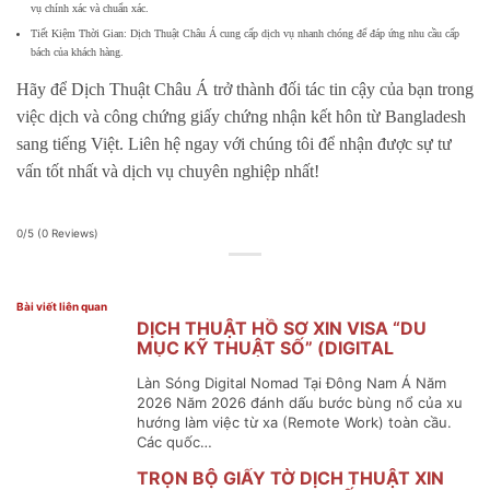
vụ chính xác và chuẩn xác.
Tiết Kiệm Thời Gian: Dịch Thuật Châu Á cung cấp dịch vụ nhanh chóng để đáp ứng nhu cầu cấp
bách của khách hàng.
Hãy để Dịch Thuật Châu Á trở thành đối tác tin cậy của bạn trong
việc dịch và công chứng giấy chứng nhận kết hôn từ Bangladesh
sang tiếng Việt. Liên hệ ngay với chúng tôi để nhận được sự tư
vấn tốt nhất và dịch vụ chuyên nghiệp nhất!
0/5
(0 Reviews)
Bài viết liên quan
DỊCH THUẬT HỒ SƠ XIN VISA “DU
MỤC KỸ THUẬT SỐ” (DIGITAL
NOMAD VISA) ĐÔNG NAM Á
Làn Sóng Digital Nomad Tại Đông Nam Á Năm
2026 Năm 2026 đánh dấu bước bùng nổ của xu
hướng làm việc từ xa (Remote Work) toàn cầu.
Các quốc…
TRỌN BỘ GIẤY TỜ DỊCH THUẬT XIN