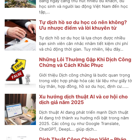
đang ngày càng thu hút nhiều du khách, du
học sinh và người lao động Việt Nam đến học
tập,…
Tự dịch hồ sơ du học có nên không?
Ưu nhược điểm và lời khuyên từ
chuyên gia
Tự dịch hồ sơ du học là lựa chọn được nhiều
bạn sinh viên cân nhắc nhằm tiết kiệm chi phí
và chủ động thời gian. Tuy nhiên, liệu đây…
Những Lỗi Thường Gặp Khi Dịch Công
Chứng và Cách Khắc Phục
Giới thiệu Dịch công chứng là bước quan trọng
trong việc hợp pháp hóa các tài liệu như giấy tờ
tùy thân, hợp đồng, hồ sơ du học, định cư...…
Xu hướng dịch thuật AI và cơ hội cho
dịch giả năm 2025
Dịch thuật AI đang phát triển mạnh Dịch thuật
AI đang trở thành xu hướng nổi bật trong năm
2025. Các công cụ như Google Translate,
ChatGPT, DeepL… giúp dịch…
Dịch Thuật Công Chứng Việt – Pháp