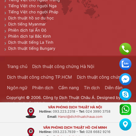
Tiếng Việt cho người Nga
Tiếng Việt cho người Pháp
Dịch thuật hồ sơ du học
Dịch tiếng Myanmar
Phiên dịch tại Ấn Độ
Phiên dịch tại Bắc Kinh
Dịch thuật tiếng La Tinh
Dịch thuật tiếng Bungary
Trang chủ
Dịch thuật công chứng Hà Nội
Dịch thuật công chứng TP.HCM
Dịch thuật công chứng
Ngôn ngữ
Phiên dịch
Cẩm nang
Tin dịch
Diễn đàn
Copyright © 2006. Công ty Dịch Thuật Châu Á. Designed by
Dịch
thuật Châu Á
. SEO Powered by
Á Châu Media
. Transported Mails
VĂN PHÒNG DỊCH THUẬT HÀ NỘI
Bưu Chính Đông Dương
Hotline:
093.223.2318
–
Tel:
024 3990 3758
Email:
Hanoi@dichthuatchaua.com
VĂN PHÒNG DỊCH THUẬT HỒ CHÍ MINH
Hotline:
093.223.7939
–
Tel:
028 6682 9216