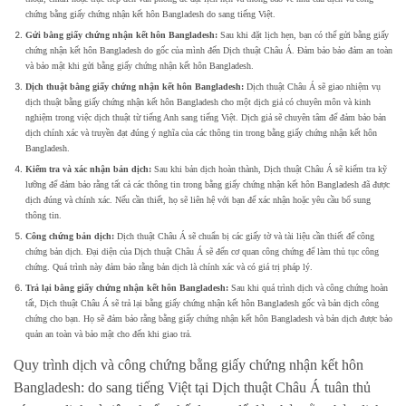
chứng bằng giấy chứng nhận kết hôn Bangladesh do sang tiếng Việt.
Gửi bằng giấy chứng nhận kết hôn Bangladesh:
Sau khi đặt lịch hẹn, bạn có thể gửi bằng giấy
chứng nhận kết hôn Bangladesh do gốc của mình đến Dịch thuật Châu Á. Đảm bảo bảo đảm an toàn
và bảo mật khi gửi bằng giấy chứng nhận kết hôn Bangladesh.
Dịch thuật bằng giấy chứng nhận kết hôn Bangladesh:
Dịch thuật Châu Á sẽ giao nhiệm vụ
dịch thuật bằng giấy chứng nhận kết hôn Bangladesh cho một dịch giả có chuyên môn và kinh
nghiệm trong việc dịch thuật từ tiếng Anh sang tiếng Việt. Dịch giả sẽ chuyên tâm để đảm bảo bản
dịch chính xác và truyền đạt đúng ý nghĩa của các thông tin trong bằng giấy chứng nhận kết hôn
Bangladesh.
Kiểm tra và xác nhận bản dịch:
Sau khi bản dịch hoàn thành, Dịch thuật Châu Á sẽ kiểm tra kỹ
lưỡng để đảm bảo rằng tất cả các thông tin trong bằng giấy chứng nhận kết hôn Bangladesh đã được
dịch đúng và chính xác. Nếu cần thiết, họ sẽ liên hệ với bạn để xác nhận hoặc yêu cầu bổ sung
thông tin.
Công chứng bản dịch:
Dịch thuật Châu Á sẽ chuẩn bị các giấy tờ và tài liệu cần thiết để công
chứng bản dịch. Đại diện của Dịch thuật Châu Á sẽ đến cơ quan công chứng để làm thủ tục công
chứng. Quá trình này đảm bảo rằng bản dịch là chính xác và có giá trị pháp lý.
Trả lại bằng giấy chứng nhận kết hôn Bangladesh:
Sau khi quá trình dịch và công chứng hoàn
tất, Dịch thuật Châu Á sẽ trả lại bằng giấy chứng nhận kết hôn Bangladesh gốc và bản dịch công
chứng cho bạn. Họ sẽ đảm bảo rằng bằng giấy chứng nhận kết hôn Bangladesh và bản dịch được bảo
quản an toàn và bảo mật cho đến khi giao trả.
Quy trình dịch và công chứng bằng giấy chứng nhận kết hôn
Bangladesh: do sang tiếng Việt tại Dịch thuật Châu Á tuân thủ