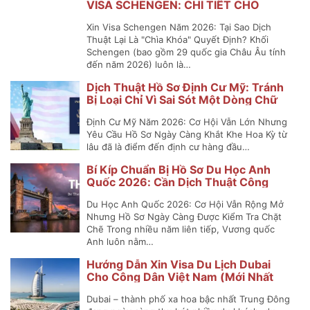
VISA SCHENGEN: CHI TIẾT CHO
NGUỜI ĐI LẦN ĐẦU
Xin Visa Schengen Năm 2026: Tại Sao Dịch
Thuật Lại Là "Chìa Khóa" Quyết Định? Khối
Schengen (bao gồm 29 quốc gia Châu Âu tính
đến năm 2026) luôn là…
Dịch Thuật Hồ Sơ Định Cư Mỹ: Tránh
Bị Loại Chỉ Vì Sai Sót Một Dòng Chữ
Định Cư Mỹ Năm 2026: Cơ Hội Vẫn Lớn Nhưng
Yêu Cầu Hồ Sơ Ngày Càng Khắt Khe Hoa Kỳ từ
lâu đã là điểm đến định cư hàng đầu…
Bí Kíp Chuẩn Bị Hồ Sơ Du Học Anh
Quốc 2026: Cần Dịch Thuật Công
Chứng Những Gì?
Du Học Anh Quốc 2026: Cơ Hội Vẫn Rộng Mở
Nhưng Hồ Sơ Ngày Càng Được Kiểm Tra Chặt
Chẽ Trong nhiều năm liên tiếp, Vương quốc
Anh luôn nằm…
Hướng Dẫn Xin Visa Du Lịch Dubai
Cho Công Dân Việt Nam (Mới Nhất
2025)
Dubai – thành phố xa hoa bậc nhất Trung Đông