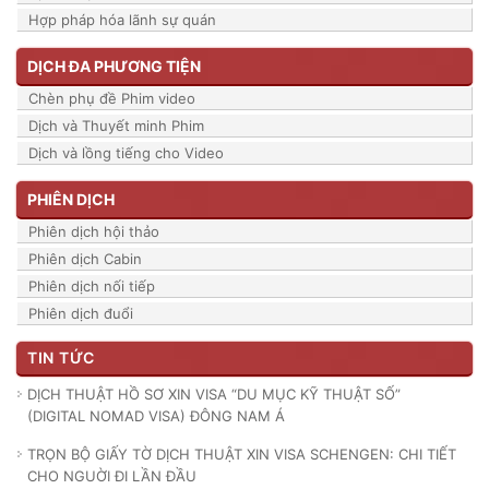
Hợp pháp hóa lãnh sự quán
DỊCH ĐA PHƯƠNG TIỆN
Chèn phụ đề Phim video
Dịch và Thuyết minh Phim
Dịch và lồng tiếng cho Video
PHIÊN DỊCH
Phiên dịch hội thảo
Phiên dịch Cabin
Phiên dịch nối tiếp
Phiên dịch đuổi
TIN TỨC
DỊCH THUẬT HỒ SƠ XIN VISA “DU MỤC KỸ THUẬT SỐ”
(DIGITAL NOMAD VISA) ĐÔNG NAM Á
TRỌN BỘ GIẤY TỜ DỊCH THUẬT XIN VISA SCHENGEN: CHI TIẾT
CHO NGUỜI ĐI LẦN ĐẦU