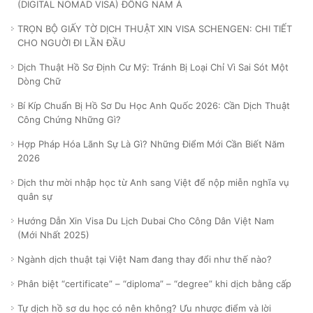
(DIGITAL NOMAD VISA) ĐÔNG NAM Á
TRỌN BỘ GIẤY TỜ DỊCH THUẬT XIN VISA SCHENGEN: CHI TIẾT
CHO NGUỜI ĐI LẦN ĐẦU
Dịch Thuật Hồ Sơ Định Cư Mỹ: Tránh Bị Loại Chỉ Vì Sai Sót Một
Dòng Chữ
Bí Kíp Chuẩn Bị Hồ Sơ Du Học Anh Quốc 2026: Cần Dịch Thuật
Công Chứng Những Gì?
Hợp Pháp Hóa Lãnh Sự Là Gì? Những Điểm Mới Cần Biết Năm
2026
Dịch thư mời nhập học từ Anh sang Việt để nộp miễn nghĩa vụ
quân sự
Hướng Dẫn Xin Visa Du Lịch Dubai Cho Công Dân Việt Nam
(Mới Nhất 2025)
Ngành dịch thuật tại Việt Nam đang thay đổi như thế nào?
Phân biệt “certificate” – “diploma” – “degree” khi dịch bằng cấp
Tự dịch hồ sơ du học có nên không? Ưu nhược điểm và lời