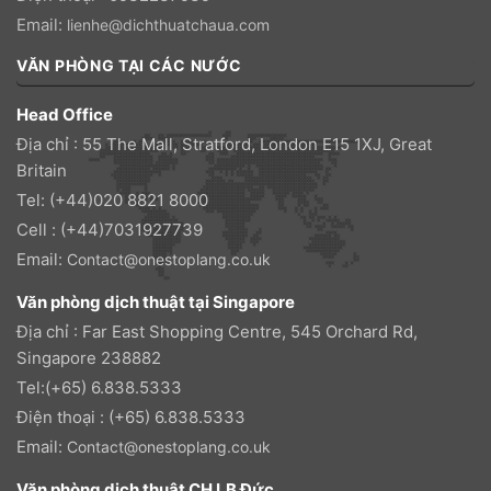
Email:
lienhe@dichthuatchaua.com
VĂN PHÒNG TẠI CÁC NƯỚC
Head Office
Địa chỉ : 55 The Mall, Stratford, London E15 1XJ, Great
Britain
Tel: (+44)020 8821 8000
Cell : (+44)7031927739
Email:
Contact@onestoplang.co.uk
Văn phòng dịch thuật tại Singapore
Địa chỉ : Far East Shopping Centre, 545 Orchard Rd,
Singapore 238882
Tel:(+65) 6.838.5333
Điện thoại : (+65) 6.838.5333
Email:
Contact@onestoplang.co.uk
Văn phòng dịch thuật CH LB Đức