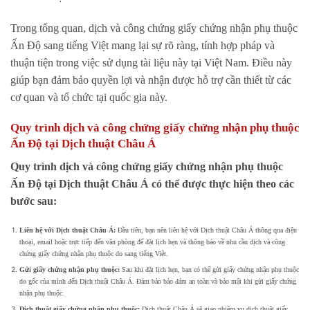
Trong tổng quan, dịch và công chứng giấy chứng nhận phụ thuộc
Ấn Độ sang tiếng Việt mang lại sự rõ ràng, tính hợp pháp và
thuận tiện trong việc sử dụng tài liệu này tại Việt Nam. Điều này
giúp bạn đảm bảo quyền lợi và nhận được hỗ trợ cần thiết từ các
cơ quan và tổ chức tại quốc gia này.
Quy trình dịch và công chứng giấy chứng nhận phụ thuộc
Ấn Độ tại Dịch thuật Châu Á
Quy trình dịch và công chứng giấy chứng nhận phụ thuộc
Ấn Độ tại Dịch thuật Châu Á có thể được thực hiện theo các
bước sau:
Liên hệ với Dịch thuật Châu Á:
Đầu tiên, bạn nên liên hệ với Dịch thuật Châu Á thông qua điện
thoại, email hoặc trực tiếp đến văn phòng để đặt lịch hẹn và thông báo về nhu cầu dịch và công
chứng giấy chứng nhận phụ thuộc do sang tiếng Việt.
Gửi giấy chứng nhận phụ thuộc:
Sau khi đặt lịch hẹn, bạn có thể gửi giấy chứng nhận phụ thuộc
do gốc của mình đến Dịch thuật Châu Á. Đảm bảo bảo đảm an toàn và bảo mật khi gửi giấy chứng
nhận phụ thuộc.
Dịch thuật giấy chứng nhận phụ thuộc:
Dịch thuật Châu Á sẽ giao nhiệm vụ dịch thuật giấy