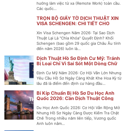
hướng làm việc từ xa (Remote Work) toàn cầu.
Các quốc…
TRỌN BỘ GIẤY TỜ DỊCH THUẬT XIN
VISA SCHENGEN: CHI TIẾT CHO
NGUỜI ĐI LẦN ĐẦU
Xin Visa Schengen Năm 2026: Tại Sao Dịch
Thuật Lại Là "Chìa Khóa" Quyết Định? Khối
Schengen (bao gồm 29 quốc gia Châu Âu tính
đến năm 2026) luôn là…
Dịch Thuật Hồ Sơ Định Cư Mỹ: Tránh
Bị Loại Chỉ Vì Sai Sót Một Dòng Chữ
Định Cư Mỹ Năm 2026: Cơ Hội Vẫn Lớn Nhưng
Yêu Cầu Hồ Sơ Ngày Càng Khắt Khe Hoa Kỳ từ
lâu đã là điểm đến định cư hàng đầu…
Bí Kíp Chuẩn Bị Hồ Sơ Du Học Anh
Quốc 2026: Cần Dịch Thuật Công
Chứng Những Gì?
Du Học Anh Quốc 2026: Cơ Hội Vẫn Rộng Mở
Nhưng Hồ Sơ Ngày Càng Được Kiểm Tra Chặt
Chẽ Trong nhiều năm liên tiếp, Vương quốc
Anh luôn nằm…