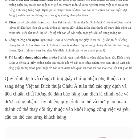
chứng nhận phụ thuộc cho một dịch giả có chuyên môn và kinh nghiệm trong việc dịch thuật từ
tiếng Anh sang tiếng Việt. Dịch giả sẽ chuyên tâm để đảm bảo bản dịch chính xác và truyền đạt
đúng ý nghĩa của các thông tin trong giấy chứng nhận phụ thuộc.
Kiểm tra và xác nhận bản dịch:
Sau khi bản dịch hoàn thành, Dịch thuật Châu Á sẽ kiểm tra kỹ
lưỡng để đảm bảo rằng tất cả các thông tin trong giấy chứng nhận phụ thuộc đã được dịch đúng và
chính xác. Nếu cần thiết, họ sẽ liên hệ với bạn để xác nhận hoặc yêu cầu bổ sung thông tin.
Công chứng bản dịch:
Dịch thuật Châu Á sẽ chuẩn bị các giấy tờ và tài liệu cần thiết để công
chứng bản dịch. Đại diện của Dịch thuật Châu Á sẽ đến cơ quan công chứng để làm thủ tục công
chứng. Quá trình này đảm bảo rằng bản dịch là chính xác và có giá trị pháp lý.
Trả lại giấy chứng nhận phụ thuộc:
Sau khi quá trình dịch và công chứng hoàn tất, Dịch thuật
Châu Á sẽ trả lại giấy chứng nhận phụ thuộc gốc và bản dịch công chứng cho bạn. Họ sẽ đảm bảo
rằng giấy chứng nhận phụ thuộc và bản dịch được bảo quản an toàn và bảo mật cho đến khi giao trả.
Quy trình dịch và công chứng giấy chứng nhận phụ thuộc: do
sang tiếng Việt tại Dịch thuật Châu Á tuân thủ các quy định và
tiêu chuẩn chất lượng để đảm bảo rằng bản dịch là chính xác và
được công nhận. Tuy nhiên, quy trình cụ thể và thời gian hoàn
thành có thể thay đổi tùy thuộc vào khối lượng công việc và yêu
cầu cụ thể của từng khách hàng.