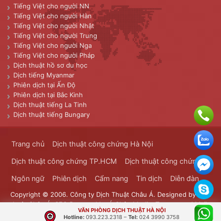
Tiếng Việt cho người NN
Tiếng Việt cho người Hàn
Tiếng Việt cho người Nhật
Tiếng Việt cho người Trung
Tiếng Việt cho người Nga
Tiếng Việt cho người Pháp
Dịch thuật hồ sơ du học
Dịch tiếng Myanmar
Phiên dịch tại Ấn Độ
Phiên dịch tại Bắc Kinh
Dịch thuật tiếng La Tinh
Dịch thuật tiếng Bungary
Trang chủ
Dịch thuật công chứng Hà Nội
Dịch thuật công chứng TP.HCM
Dịch thuật công chứng
Ngôn ngữ
Phiên dịch
Cẩm nang
Tin dịch
Diễn đàn
Copyright © 2006. Công ty Dịch Thuật Châu Á. Designed by
Dịch
thuật Châu Á
. SEO Powered by
Á Châu Media
. Transported Mails
VĂN PHÒNG DỊCH THUẬT HÀ NỘI
Bưu Chính Đông Dương
Hotline:
093.223.2318
–
Tel:
024 3990 3758