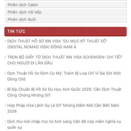
Phiên dịch Cabin
Phiên dịch nối tiếp
Phiên dịch đuổi
TIN TỨC
DỊCH THUẬT HỒ SƠ XIN VISA “DU MỤC KỸ THUẬT SỐ”
(DIGITAL NOMAD VISA) ĐÔNG NAM Á
TRỌN BỘ GIẤY TỜ DỊCH THUẬT XIN VISA SCHENGEN: CHI TIẾT
CHO NGUỜI ĐI LẦN ĐẦU
Dịch Thuật Hồ Sơ Định Cư Mỹ: Tránh Bị Loại Chỉ Vì Sai Sót Một
Dòng Chữ
Bí Kíp Chuẩn Bị Hồ Sơ Du Học Anh Quốc 2026: Cần Dịch Thuật
Công Chứng Những Gì?
Hợp Pháp Hóa Lãnh Sự Là Gì? Những Điểm Mới Cần Biết Năm
2026
Dịch thư mời nhập học từ Anh sang Việt để nộp miễn nghĩa vụ
quân sự