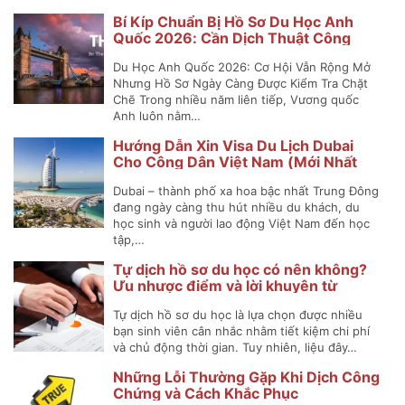
Bí Kíp Chuẩn Bị Hồ Sơ Du Học Anh
Quốc 2026: Cần Dịch Thuật Công
Chứng Những Gì?
Du Học Anh Quốc 2026: Cơ Hội Vẫn Rộng Mở
Nhưng Hồ Sơ Ngày Càng Được Kiểm Tra Chặt
Chẽ Trong nhiều năm liên tiếp, Vương quốc
Anh luôn nằm…
Hướng Dẫn Xin Visa Du Lịch Dubai
Cho Công Dân Việt Nam (Mới Nhất
2025)
Dubai – thành phố xa hoa bậc nhất Trung Đông
đang ngày càng thu hút nhiều du khách, du
học sinh và người lao động Việt Nam đến học
tập,…
Tự dịch hồ sơ du học có nên không?
Ưu nhược điểm và lời khuyên từ
chuyên gia
Tự dịch hồ sơ du học là lựa chọn được nhiều
bạn sinh viên cân nhắc nhằm tiết kiệm chi phí
và chủ động thời gian. Tuy nhiên, liệu đây…
Những Lỗi Thường Gặp Khi Dịch Công
Chứng và Cách Khắc Phục