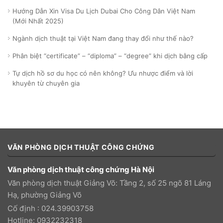
Hướng Dẫn Xin Visa Du Lịch Dubai Cho Công Dân Việt Nam
(Mới Nhất 2025)
Ngành dịch thuật tại Việt Nam đang thay đổi như thế nào?
Phân biệt “certificate” – “diploma” – “degree” khi dịch bằng cấp
Tự dịch hồ sơ du học có nên không? Ưu nhược điểm và lời
khuyên từ chuyên gia
VĂN PHÒNG DỊCH THUẬT CÔNG CHỨNG
Văn phòng dịch thuật công chứng Hà Nội
Văn phòng dịch thuật Giảng Võ: Tầng 2, số 25 ngõ 81 Láng
Hạ, phường Giảng Võ
Cố định : 024.39903758
Hotline: 0932232318