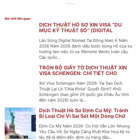
Bài viết liên quan
DỊCH THUẬT HỒ SƠ XIN VISA “DU
MỤC KỸ THUẬT SỐ” (DIGITAL
NOMAD VISA) ĐÔNG NAM Á
Làn Sóng Digital Nomad Tại Đông Nam Á Năm
2026 Năm 2026 đánh dấu bước bùng nổ của xu
hướng làm việc từ xa (Remote Work) toàn cầu.
Các quốc…
TRỌN BỘ GIẤY TỜ DỊCH THUẬT XIN
VISA SCHENGEN: CHI TIẾT CHO
NGUỜI ĐI LẦN ĐẦU
Xin Visa Schengen Năm 2026: Tại Sao Dịch
Thuật Lại Là "Chìa Khóa" Quyết Định? Khối
Schengen (bao gồm 29 quốc gia Châu Âu tính
đến năm 2026) luôn là…
Dịch Thuật Hồ Sơ Định Cư Mỹ: Tránh
Bị Loại Chỉ Vì Sai Sót Một Dòng Chữ
Định Cư Mỹ Năm 2026: Cơ Hội Vẫn Lớn Nhưng
Yêu Cầu Hồ Sơ Ngày Càng Khắt Khe Hoa Kỳ từ
lâu đã là điểm đến định cư hàng đầu…