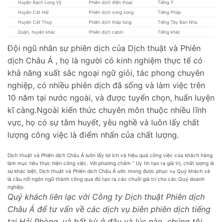
Huyện Bạch Long Vỹ
Phiên dịch điện thoại
Tiếng Ý
Huyện Cát Hải
Phiên dịch song song
Tiếng Pháp
Huyện Cát Thụy
Phiên dịch tháp tùng
Tiếng Tây Ban Nha
Quận, huyện khác
Phiên dịch cabin
Tiếng khác
Đội ngũ nhân sự phiên dịch của Dịch thuật và Phiên
dịch Châu Á , họ là người có kinh nghiệm thực tế có
khả năng xuất sắc ngoại ngữ giỏi, tác phong chuyên
nghiệp, có nhiều phiên dịch đã sống và làm việc trên
10 năm tại nước ngoài, và được tuyển chọn, huấn luyện
kĩ càng.Ngoài kiến thức chuyên môn thuộc nhiều lĩnh
vực, họ có sự tâm huyết, yêu nghề và luôn lấy chất
lượng công việc là điểm nhấn của chất lượng.
Dịch thuật và Phiên dịch Châu Á luôn lấy lợi ích và hiệu quả công việc của khách hàng
làm mục tiêu thực hiện công việc. Với phương châm ” Uy tín tạo ra giá trị, chất lượng là
sự khác biệt, Dịch thuật và Phiên dịch Châu Á ước mong được phục vụ Quý khách và
là cầu nối ngôn ngữ thành công qua đó tạo ra các chuỗi giá trị cho các Quý doanh
nghiệp.
Q
uý khách liên lạc với Công ty Dịch thuật Phiên dịch
Châu Á để tư vấn về các dịch vụ biên phiên dịch tiếng
tại Hải Phòng, và bất kỳ ở đâu và lúc nào, chúng tôi