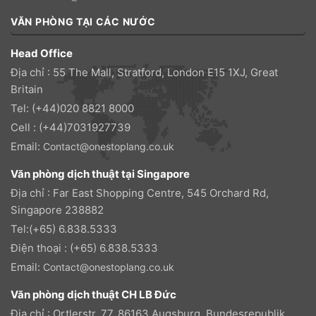
VĂN PHÒNG TẠI CÁC NƯỚC
Head Office
Địa chỉ : 55 The Mall, Stratford, London E15 1XJ, Great
Britain
Tel: (+44)020 8821 8000
Cell : (+44)7031927739
Email:
Contact@onestoplang.co.uk
Văn phòng dịch thuật tại Singapore
Địa chỉ : Far East Shopping Centre, 545 Orchard Rd,
Singapore 238882
Tel:(+65) 6.838.5333
Điện thoại : (+65) 6.838.5333
Email:
Contact@onestoplang.co.uk
Văn phòng dịch thuật CH LB Đức
Địa chỉ : Ortlerstr. 77, 86163 Augsburg, Bundesrepublik