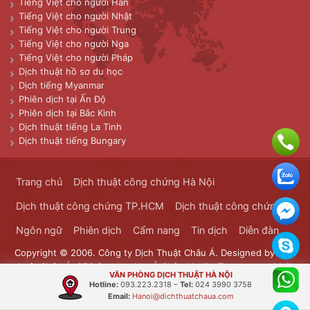
Tiếng Việt cho người Hàn
Tiếng Việt cho người Nhật
Tiếng Việt cho người Trung
Tiếng Việt cho người Nga
Tiếng Việt cho người Pháp
Dịch thuật hồ sơ du học
Dịch tiếng Myanmar
Phiên dịch tại Ấn Độ
Phiên dịch tại Bắc Kinh
Dịch thuật tiếng La Tinh
Dịch thuật tiếng Bungary
Trang chủ
Dịch thuật công chứng Hà Nội
Dịch thuật công chứng TP.HCM
Dịch thuật công chứng
Ngôn ngữ
Phiên dịch
Cẩm nang
Tin dịch
Diễn đàn
Copyright © 2006. Công ty Dịch Thuật Châu Á. Designed by
Dịch
thuật Châu Á
. SEO Powered by
Á Châu Media
. Transported Mails
VĂN PHÒNG DỊCH THUẬT HÀ NỘI
Bưu Chính Đông Dương
Hotline:
093.223.2318
–
Tel:
024 3990 3758
Email:
Hanoi@dichthuatchaua.com