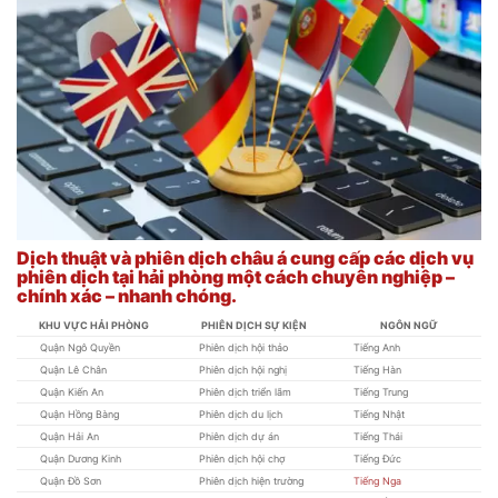
Dịch thuật và phiên dịch châu á cung cấp các dịch vụ
phiên dịch tại hải phòng một cách chuyên nghiệp –
chính xác – nhanh chóng.
KHU VỰC HẢI PHÒNG
PHIÊN DỊCH SỰ KIỆN
NGÔN NGỮ
Quận Ngô Quyền
Phiên dịch hội thảo
Tiếng Anh
Quận Lê Chân
Phiên dịch hội nghị
Tiếng Hàn
Quận Kiến An
Phiên dịch triển lãm
Tiếng Trung
Quận Hồng Bàng
Phiên dịch du lịch
Tiếng Nhật
Quận Hải An
Phiên dịch dự án
Tiếng Thái
Quận Dương Kinh
Phiên dịch hội chợ
Tiếng Đức
Quận Đồ Sơn
Phiên dịch hiện trường
Tiếng Nga