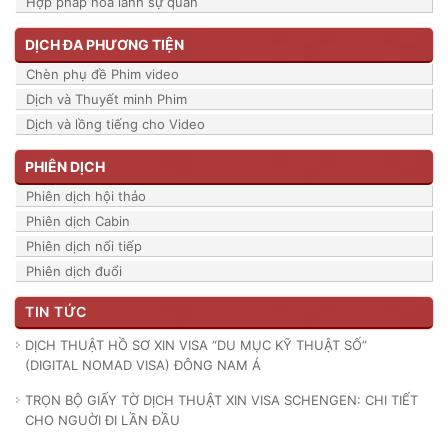
Hợp pháp hóa lãnh sự quán
DỊCH ĐA PHƯƠNG TIỆN
Chèn phụ đề Phim video
Dịch và Thuyết minh Phim
Dịch và lồng tiếng cho Video
PHIÊN DỊCH
Phiên dịch hội thảo
Phiên dịch Cabin
Phiên dịch nối tiếp
Phiên dịch đuổi
TIN TỨC
DỊCH THUẬT HỒ SƠ XIN VISA “DU MỤC KỸ THUẬT SỐ”
(DIGITAL NOMAD VISA) ĐÔNG NAM Á
TRỌN BỘ GIẤY TỜ DỊCH THUẬT XIN VISA SCHENGEN: CHI TIẾT
CHO NGUỜI ĐI LẦN ĐẦU