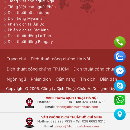
Tiếng Việt cho người Nga
Tiếng Việt cho người Pháp
Dịch thuật hồ sơ du học
Dịch tiếng Myanmar
Phiên dịch tại Ấn Độ
Phiên dịch tại Bắc Kinh
Dịch thuật tiếng La Tinh
Dịch thuật tiếng Bungary
Trang chủ
Dịch thuật công chứng Hà Nội
Dịch thuật công chứng TP.HCM
Dịch thuật công chứng
Ngôn ngữ
Phiên dịch
Cẩm nang
Tin dịch
Diễn đàn
Copyright © 2006. Công ty Dịch Thuật Châu Á. Designed by
Dịch
thuật Châu Á
. SEO Powered by
Á Châu Media
. Transported Mails
VĂN PHÒNG DỊCH THUẬT HÀ NỘI
Bưu Chính Đông Dương
Hotline:
093.223.2318
–
Tel:
024 3990 3758
Email:
Hanoi@dichthuatchaua.com
VĂN PHÒNG DỊCH THUẬT HỒ CHÍ MINH
Hotline:
093.223.7939
–
Tel:
028 6682 9216
Email:
Saigon@dichthuatchaua.com