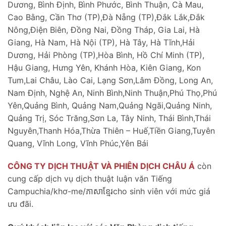
Dương, Bình Định, Bình Phước, Bình Thuận, Cà Mau,
Cao Bằng, Cần Thơ (TP),Đà Nẵng (TP),Đắk Lắk,Đắk
Nông,Điện Biên, Đồng Nai, Đồng Tháp, Gia Lai, Hà
Giang, Hà Nam, Hà Nội (TP), Hà Tây, Hà Tĩnh,Hải
Dương, Hải Phòng (TP),Hòa Bình, Hồ Chí Minh (TP),
Hậu Giang, Hưng Yên, Khánh Hòa, Kiên Giang, Kon
Tum,Lai Châu, Lào Cai, Lạng Sơn,Lâm Đồng, Long An,
Nam Định, Nghệ An, Ninh Bình,Ninh Thuận,Phú Thọ,Phú
Yên,Quảng Bình, Quảng Nam,Quảng Ngãi,Quảng Ninh,
Quảng Trị, Sóc Trăng,Sơn La, Tây Ninh, Thái Bình,Thái
Nguyên,Thanh Hóa,Thừa Thiên – Huế,Tiền Giang,Tuyên
Quang, Vĩnh Long, Vĩnh Phúc,Yên Bái
CÔNG TY
DỊCH THUẬT
VÀ PHIÊN DỊCH CHÂU Á
còn
cung cấp dịch vụ dịch thuật luận văn Tiếng
Campuchia/khơ-me/ភាសាខ្មែរcho sinh viên với mức giá
ưu đãi.