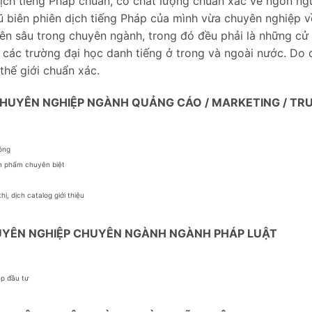
ch tiếng Pháp chuẩn, có chất lượng chuẩn xác về ngôn ng
ũ biên phiên dịch tiếng Pháp của mình vừa chuyên nghiệp v
yên sâu trong chuyên ngành, trong đó đều phải là những cử
a các trường đại học danh tiếng ở trong và ngoài nước. Do
 thế giới chuẩn xác.
 CHUYÊN NGHIỆP NGÀNH QUẢNG CÁO / MARKETING / TR
hông
ản phẩm chuyên biệt
ị, dịch catalog giới thiệu
CHUYÊN NGHIỆP CHUYÊN NGÀNH NGÀNH PHÁP LUẬT
ép đầu tư