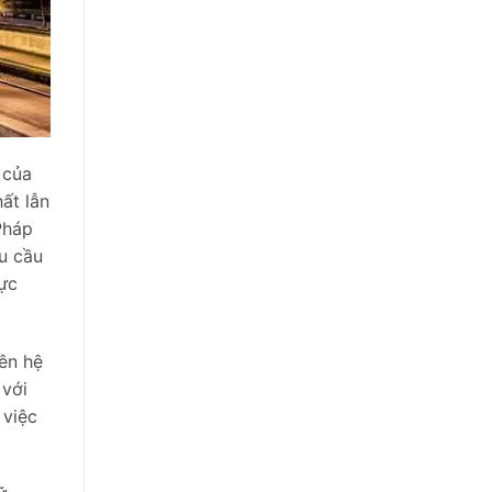
 của
ất lẫn
Pháp
êu cầu
vực
ên hệ
 với
 việc