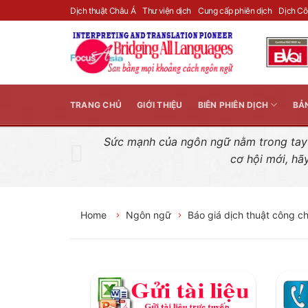
Skip
Dịch thuật Châu Á
Thư viện dịch
Cung cấp phiên dịch
Dịch C
to
content
TRANG CHỦ
GIỚI THIỆU
BIÊN PHIÊN DỊCH
BẢ
Sức mạnh của ngôn ngữ nằm trong tay n
cơ hội mới, hã
Home
Ngôn ngữ
Báo giá dịch thuật công c