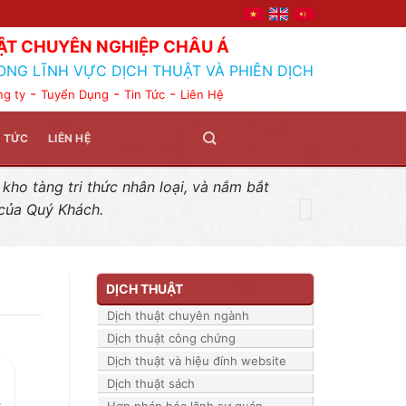
ẬT CHUYÊN NGHIỆP CHÂU Á
ONG LĨNH VỰC DỊCH THUẬT VÀ PHIÊN DỊCH
-
-
-
ng ty
Tuyển Dụng
Tin Tức
Liên Hệ
N TỨC
LIÊN HỆ
ho tàng tri thức nhân loại, và nắm bắt
 của Quý Khách.
DỊCH THUẬT
Dịch thuật chuyên ngành
Dịch thuật công chứng
Dịch thuật và hiệu đính website
Dịch thuật sách