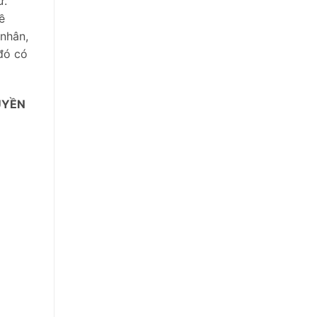
ữ.
ề
 nhân,
 đó có
UYỀN