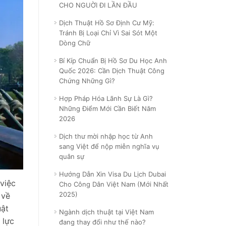
CHO NGUỜI ĐI LẦN ĐẦU
Dịch Thuật Hồ Sơ Định Cư Mỹ:
Tránh Bị Loại Chỉ Vì Sai Sót Một
Dòng Chữ
Bí Kíp Chuẩn Bị Hồ Sơ Du Học Anh
Quốc 2026: Cần Dịch Thuật Công
Chứng Những Gì?
Hợp Pháp Hóa Lãnh Sự Là Gì?
Những Điểm Mới Cần Biết Năm
2026
Dịch thư mời nhập học từ Anh
sang Việt để nộp miễn nghĩa vụ
quân sự
Hướng Dẫn Xin Visa Du Lịch Dubai
việc
Cho Công Dân Việt Nam (Mới Nhất
2025)
 về
uật
Ngành dịch thuật tại Việt Nam
 lực
đang thay đổi như thế nào?