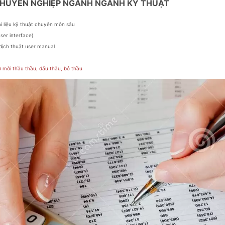
 CHUYÊN NGHIỆP NGÀNH NGÀNH KỸ THUẬT
ài liệu kỹ thuật chuyên môn sâu
ser interface)
dịch thuật user manual
ơ mời thầu thầu, đấu thầu, bỏ thầu