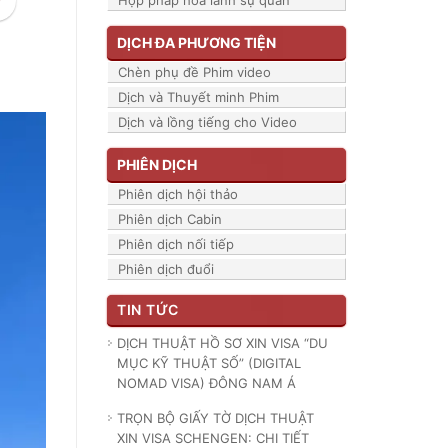
Hợp pháp hóa lãnh sự quán
DỊCH ĐA PHƯƠNG TIỆN
Chèn phụ đề Phim video
Dịch và Thuyết minh Phim
Dịch và lồng tiếng cho Video
PHIÊN DỊCH
Phiên dịch hội thảo
Phiên dịch Cabin
Phiên dịch nối tiếp
Phiên dịch đuổi
TIN TỨC
DỊCH THUẬT HỒ SƠ XIN VISA “DU
MỤC KỸ THUẬT SỐ” (DIGITAL
NOMAD VISA) ĐÔNG NAM Á
TRỌN BỘ GIẤY TỜ DỊCH THUẬT
XIN VISA SCHENGEN: CHI TIẾT