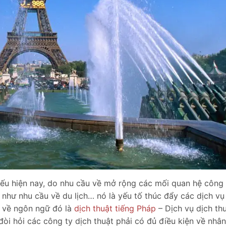
yếu hiện nay, do nhu cầu về mở rộng các mối quan hệ công 
 như nhu cầu về du lịch… nó là yếu tố thúc đẩy các dịch vụ
u về ngôn ngữ đó là
dịch thuật tiếng Pháp
– Dịch vụ dịch th
òi hỏi các công ty dịch thuật phải có đủ điều kiện về nhân