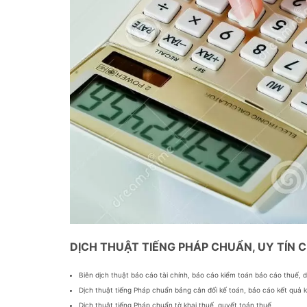
DỊCH THUẬT TIẾNG PHÁP CHUẨN, UY TÍN 
Biên dịch thuật báo cáo tài chính, báo cáo kiểm toán báo cáo thuế, 
Dịch thuật tiếng Pháp chuẩn bảng cân đối kế toán, báo cáo kết quả k
Dịch thuật tiếng Pháp chuẩn tờ khai thuế, quyết toán thuế