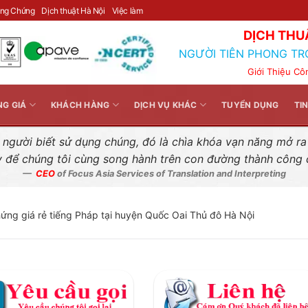
Liên hệ nhanh
ông Chứng
Dịch thuật Hà Nội
Việc làm
DỊCH THU
NGƯỜI TIÊN PHONG TR
Giới Thiệu Cô
NG GIÁ
KHÁCH HÀNG
DỊCH VỤ KHÁC
TUYỂN DỤNG
TI
gười biết sử dụng chúng, đó là chìa khóa vạn năng mở ra k
y để chúng tôi cùng song hành trên con đường thành công
CEO
of Focus Asia Services of Translation and Interpreting
hứng giá rẻ tiếng Pháp tại huyện Quốc Oai Thủ đô Hà Nội