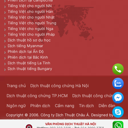
Phiên Dịch tại Campuchia
Tiếng Việt cho người NN
Tiếng Việt cho người Hàn
Tiếng Việt cho người Nhật
Tiếng Việt cho người Trung
Tiếng Việt cho người Nga
Tiếng Việt cho người Pháp
Dịch thuật hồ sơ du học
Dịch tiếng Myanmar
Phiên dịch tại Ấn Độ
Phiên dịch tại Bắc Kinh
Dịch thuật tiếng La Tinh
Dịch thuật tiếng Bungary
Trang chủ
Dịch thuật công chứng Hà Nội
Dịch thuật công chứng TP.HCM
Dịch thuật công chứng
Ngôn ngữ
Phiên dịch
Cẩm nang
Tin dịch
Diễn đàn
Copyright © 2006. Công ty Dịch Thuật Châu Á. Designed by
Dịch
thuật Châu Á
. SEO Powered by
Á Châu Media
. Transported Mails
VĂN PHÒNG DỊCH THUẬT HÀ NỘI
Bưu Chính Đông Dương