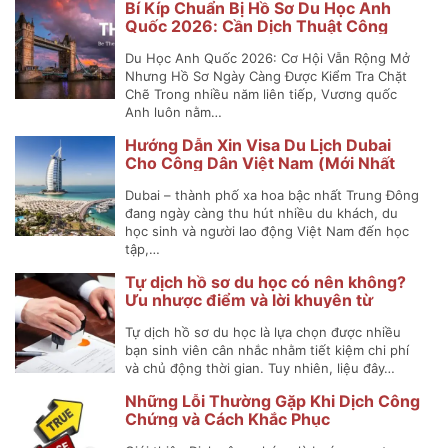
Bí Kíp Chuẩn Bị Hồ Sơ Du Học Anh
Quốc 2026: Cần Dịch Thuật Công
Chứng Những Gì?
Du Học Anh Quốc 2026: Cơ Hội Vẫn Rộng Mở
Nhưng Hồ Sơ Ngày Càng Được Kiểm Tra Chặt
Chẽ Trong nhiều năm liên tiếp, Vương quốc
Anh luôn nằm…
Hướng Dẫn Xin Visa Du Lịch Dubai
Cho Công Dân Việt Nam (Mới Nhất
2025)
Dubai – thành phố xa hoa bậc nhất Trung Đông
đang ngày càng thu hút nhiều du khách, du
học sinh và người lao động Việt Nam đến học
tập,…
Tự dịch hồ sơ du học có nên không?
Ưu nhược điểm và lời khuyên từ
chuyên gia
Tự dịch hồ sơ du học là lựa chọn được nhiều
bạn sinh viên cân nhắc nhằm tiết kiệm chi phí
và chủ động thời gian. Tuy nhiên, liệu đây…
Những Lỗi Thường Gặp Khi Dịch Công
Chứng và Cách Khắc Phục