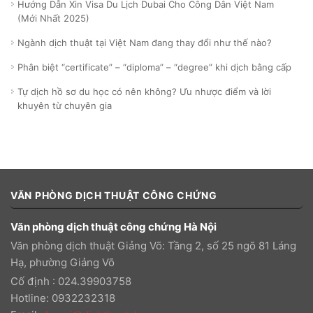
Hướng Dẫn Xin Visa Du Lịch Dubai Cho Công Dân Việt Nam
(Mới Nhất 2025)
Ngành dịch thuật tại Việt Nam đang thay đổi như thế nào?
Phân biệt “certificate” – “diploma” – “degree” khi dịch bằng cấp
Tự dịch hồ sơ du học có nên không? Ưu nhược điểm và lời
khuyên từ chuyên gia
VĂN PHÒNG DỊCH THUẬT CÔNG CHỨNG
Văn phòng dịch thuật công chứng Hà Nội
Văn phòng dịch thuật Giảng Võ: Tầng 2, số 25 ngõ 81 Láng
Hạ, phường Giảng Võ
Cố định : 024.39903758
Hotline: 0932232318