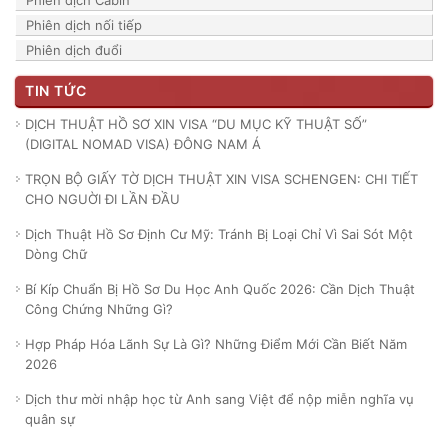
Phiên dịch Cabin
Phiên dịch nối tiếp
Phiên dịch đuổi
TIN TỨC
DỊCH THUẬT HỒ SƠ XIN VISA “DU MỤC KỸ THUẬT SỐ”
(DIGITAL NOMAD VISA) ĐÔNG NAM Á
TRỌN BỘ GIẤY TỜ DỊCH THUẬT XIN VISA SCHENGEN: CHI TIẾT
CHO NGUỜI ĐI LẦN ĐẦU
Dịch Thuật Hồ Sơ Định Cư Mỹ: Tránh Bị Loại Chỉ Vì Sai Sót Một
Dòng Chữ
Bí Kíp Chuẩn Bị Hồ Sơ Du Học Anh Quốc 2026: Cần Dịch Thuật
Công Chứng Những Gì?
Hợp Pháp Hóa Lãnh Sự Là Gì? Những Điểm Mới Cần Biết Năm
2026
Dịch thư mời nhập học từ Anh sang Việt để nộp miễn nghĩa vụ
quân sự