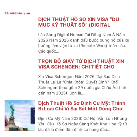
Bài viết liên quan
DỊCH THUẬT HỒ SƠ XIN VISA “DU
MỤC KỸ THUẬT SỐ” (DIGITAL
NOMAD VISA) ĐÔNG NAM Á
Làn Sóng Digital Nomad Tại Đông Nam Á Năm
2026 Năm 2026 đánh dấu bước bùng nổ của xu
hướng làm việc từ xa (Remote Work) toàn cầu.
Các quốc…
TRỌN BỘ GIẤY TỜ DỊCH THUẬT XIN
VISA SCHENGEN: CHI TIẾT CHO
NGUỜI ĐI LẦN ĐẦU
Xin Visa Schengen Năm 2026: Tại Sao Dịch
Thuật Lại Là "Chìa Khóa" Quyết Định? Khối
Schengen (bao gồm 29 quốc gia Châu Âu tính
đến năm 2026) luôn là…
Dịch Thuật Hồ Sơ Định Cư Mỹ: Tránh
Bị Loại Chỉ Vì Sai Sót Một Dòng Chữ
Định Cư Mỹ Năm 2026: Cơ Hội Vẫn Lớn Nhưng
Yêu Cầu Hồ Sơ Ngày Càng Khắt Khe Hoa Kỳ từ
lâu đã là điểm đến định cư hàng đầu…