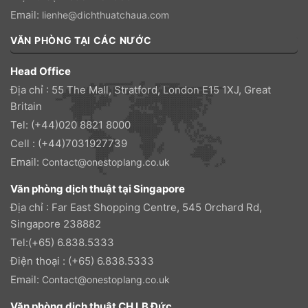
Email:
lienhe@dichthuatchaua.com
VĂN PHÒNG TẠI CÁC NƯỚC
Head Office
Địa chỉ : 55 The Mall, Stratford, London E15 1XJ, Great
Britain
Tel: (+44)020 8821 8000
Cell : (+44)7031927739
Email:
Contact@onestoplang.co.uk
Văn phòng dịch thuật tại Singapore
Địa chỉ : Far East Shopping Centre, 545 Orchard Rd,
Singapore 238882
Tel:(+65) 6.838.5333
Điện thoại : (+65) 6.838.5333
Email:
Contact@onestoplang.co.uk
Văn phòng dịch thuật CH LB Đức