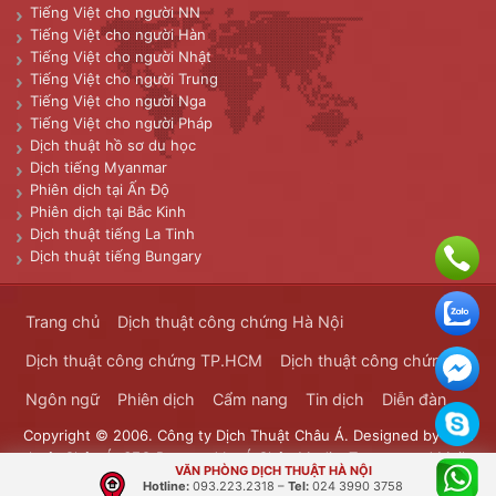
Tiếng Việt cho người NN
Tiếng Việt cho người Hàn
Tiếng Việt cho người Nhật
Tiếng Việt cho người Trung
Tiếng Việt cho người Nga
Tiếng Việt cho người Pháp
Dịch thuật hồ sơ du học
Dịch tiếng Myanmar
Phiên dịch tại Ấn Độ
Phiên dịch tại Bắc Kinh
Dịch thuật tiếng La Tinh
Dịch thuật tiếng Bungary
Trang chủ
Dịch thuật công chứng Hà Nội
Dịch thuật công chứng TP.HCM
Dịch thuật công chứng
Ngôn ngữ
Phiên dịch
Cẩm nang
Tin dịch
Diễn đàn
Copyright © 2006. Công ty Dịch Thuật Châu Á. Designed by
Dịch
thuật Châu Á
. SEO Powered by
Á Châu Media
. Transported Mails
VĂN PHÒNG DỊCH THUẬT HÀ NỘI
Bưu Chính Đông Dương
Hotline:
093.223.2318
–
Tel:
024 3990 3758