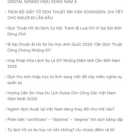
(DIGITAL NOMAD VISA) ĐÔNG NAM Á
TRỌN BỘ GIẤY TỜ DỊCH THUẬT XIN VISA SCHENGEN: CHI TIẾT
CHO NGUỜI ĐI LẦN ĐẦU
Dịch Thuật Hồ Sơ Định Cư Mỹ: Tránh Bị Loại Chỉ Vì Sai Sót Một
Dòng Chữ
Bí Kíp Chuẩn Bị Hồ Sơ Du Học Anh Quốc 2026: Cần Dịch Thuật
Công Chứng Những Gì?
Hợp Pháp Hóa Lãnh Sự Là Gì? Những Điểm Mới Cần Biết Năm
2026
Dịch thư mời nhập học từ Anh sang Việt để nộp miễn nghĩa vụ
quân sự
Hướng Dẫn Xin Visa Du Lịch Dubai Cho Công Dân Việt Nam
(Mới Nhất 2025)
Ngành dịch thuật tại Việt Nam đang thay đổi như thế nào?
Phân biệt “certificate” – “diploma” – “degree” khi dịch bằng cấp
Tự dịch hồ sơ du học có nên không? Ưu nhược điểm và lời