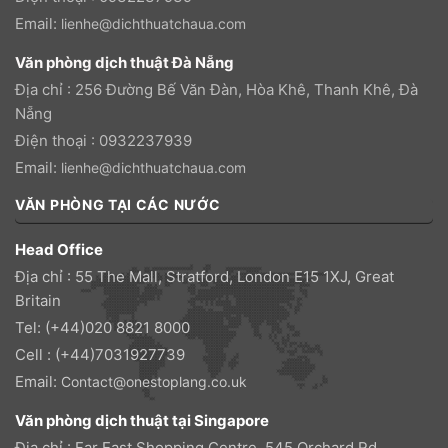
Email:
lienhe@dichthuatchaua.com
Văn phòng dịch thuật Đà Nẵng
Địa chỉ : 256 Đường Bế Văn Đàn, Hòa Khê, Thanh Khê, Đà
Nẵng
Điện thoại : 0932237939
Email:
lienhe@dichthuatchaua.com
VĂN PHÒNG TẠI CÁC NƯỚC
Head Office
Địa chỉ : 55 The Mall, Stratford, London E15 1XJ, Great
Britain
Tel: (+44)020 8821 8000
Cell : (+44)7031927739
Email:
Contact@onestoplang.co.uk
Văn phòng dịch thuật tại Singapore
Địa chỉ : Far East Shopping Centre, 545 Orchard Rd,