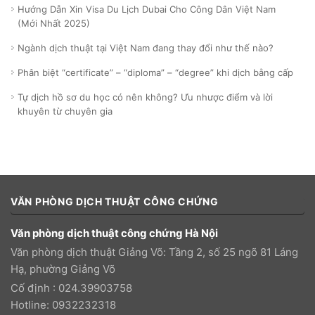
Hướng Dẫn Xin Visa Du Lịch Dubai Cho Công Dân Việt Nam
(Mới Nhất 2025)
Ngành dịch thuật tại Việt Nam đang thay đổi như thế nào?
Phân biệt “certificate” – “diploma” – “degree” khi dịch bằng cấp
Tự dịch hồ sơ du học có nên không? Ưu nhược điểm và lời
khuyên từ chuyên gia
VĂN PHÒNG DỊCH THUẬT CÔNG CHỨNG
Văn phòng dịch thuật công chứng Hà Nội
Văn phòng dịch thuật Giảng Võ: Tầng 2, số 25 ngõ 81 Láng
Hạ, phường Giảng Võ
Cố định : 024.39903758
Hotline: 0932232318