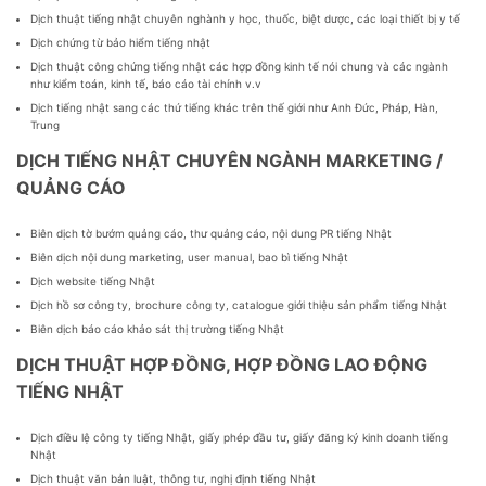
Dịch thuật tiếng nhật chuyên nghành y học, thuốc, biệt dược, các loại thiết bị y tế
Dịch chứng từ bảo hiểm tiếng nhật
Dịch thuật công chứng tiếng nhật các hợp đồng kinh tế nói chung và các ngành
như kiểm toán, kinh tế, báo cáo tài chính v.v
Dịch tiếng nhật sang các thứ tiếng khác trên thế giới như Anh Đức, Pháp, Hàn,
Trung
DỊCH TIẾNG NHẬT CHUYÊN NGÀNH MARKETING /
QUẢNG CÁO
Biên dịch tờ bướm quảng cáo, thư quảng cáo, nội dung PR tiếng Nhật
Biên dịch nội dung marketing, user manual, bao bì tiếng Nhật
Dịch website tiếng Nhật
Dịch hồ sơ công ty, brochure công ty, catalogue giới thiệu sản phẩm tiếng Nhật
Biên dịch báo cáo khảo sát thị trường tiếng Nhật
DỊCH THUẬT HỢP ĐỒNG, HỢP ĐỒNG LAO ĐỘNG
TIẾNG NHẬT
Dịch điều lệ công ty tiếng Nhật, giấy phép đầu tư, giấy đăng ký kinh doanh tiếng
Nhật
Dịch thuật văn bản luật, thông tư, nghị định tiếng Nhật