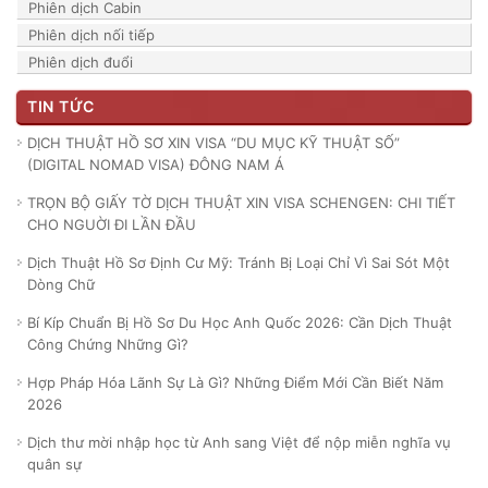
Phiên dịch Cabin
Phiên dịch nối tiếp
Phiên dịch đuổi
TIN TỨC
DỊCH THUẬT HỒ SƠ XIN VISA “DU MỤC KỸ THUẬT SỐ”
(DIGITAL NOMAD VISA) ĐÔNG NAM Á
TRỌN BỘ GIẤY TỜ DỊCH THUẬT XIN VISA SCHENGEN: CHI TIẾT
CHO NGUỜI ĐI LẦN ĐẦU
Dịch Thuật Hồ Sơ Định Cư Mỹ: Tránh Bị Loại Chỉ Vì Sai Sót Một
Dòng Chữ
Bí Kíp Chuẩn Bị Hồ Sơ Du Học Anh Quốc 2026: Cần Dịch Thuật
Công Chứng Những Gì?
Hợp Pháp Hóa Lãnh Sự Là Gì? Những Điểm Mới Cần Biết Năm
2026
Dịch thư mời nhập học từ Anh sang Việt để nộp miễn nghĩa vụ
quân sự