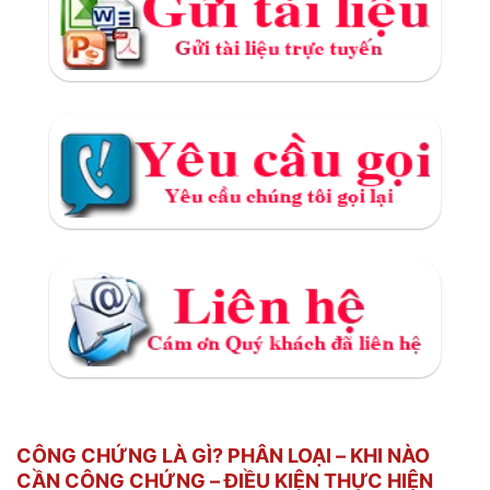
CÔNG CHỨNG LÀ GÌ? PHÂN LOẠI – KHI NÀO
CẦN CÔNG CHỨNG – ĐIỀU KIỆN THỰC HIỆN