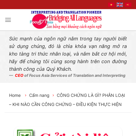
Liên hệ nhanh
Skip
to
content
Sức mạnh của ngôn ngữ nằm trong tay người biết
sử dụng chúng, đó là chìa khóa vạn năng mở ra
kho tàng tri thức nhân loại, và nắm bắt cơ hội mới,
hãy để chúng tôi cùng song hành trên con đường
thành công của Quý Khách.
CEO
of Focus Asia Services of Translation and Interpreting
Home
Cẩm nang
CÔNG CHỨNG LÀ GÌ? PHÂN LOẠI
– KHI NÀO CẦN CÔNG CHỨNG – ĐIỀU KIỆN THỰC HIỆN