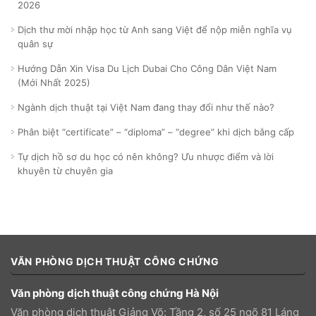
2026
Dịch thư mời nhập học từ Anh sang Việt để nộp miễn nghĩa vụ
quân sự
Hướng Dẫn Xin Visa Du Lịch Dubai Cho Công Dân Việt Nam
(Mới Nhất 2025)
Ngành dịch thuật tại Việt Nam đang thay đổi như thế nào?
Phân biệt “certificate” – “diploma” – “degree” khi dịch bằng cấp
Tự dịch hồ sơ du học có nên không? Ưu nhược điểm và lời
khuyên từ chuyên gia
VĂN PHÒNG DỊCH THUẬT CÔNG CHỨNG
Văn phòng dịch thuật công chứng Hà Nội
Văn phòng dịch thuật Giảng Võ: Tầng 2, số 25 ngõ 81 Láng