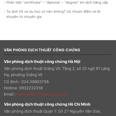
Phân biệt “certificate” – “diploma” – “degree” khi dịch bằng cấp
Tự dịch hồ sơ du học có nên không? Ưu nhược điểm và lời
khuyên từ chuyên gia
VĂN PHÒNG DỊCH THUẬT CÔNG CHỨNG
Văn phòng dịch thuật công chứng Hà Nội
Văn phòng dịch thuật Giảng Võ: Tầng 2, số 25 ngõ 81 Láng
Hạ, phường Giảng Võ
Cố định : 024.39903758
Hotline: 0932232318
Email
:
hanoi@dichthuatchaua.com
Văn phòng dịch thuật công chứng Hồ Chí Minh
Văn phòng dịch thuật Quận 1: Số 27 Nguyễn Văn Giai,