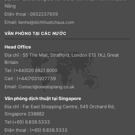
Nẵng
Điện thoại : 0932237939
Email:
lienhe@dichthuatchaua.com
VĂN PHÒNG TẠI CÁC NƯỚC
Head Office
Địa chỉ : 55 The Mall, Stratford, London E15 1XJ, Great
Britain
Tel: (+44)020 8821 8000
Cell : (+44)7031927739
Email:
Contact@onestoplang.co.uk
Văn phòng dịch thuật tại Singapore
Địa chỉ : Far East Shopping Centre, 545 Orchard Rd,
Singapore 238882
Tel:(+65) 6.838.5333
Điện thoại : (+65) 6.838.5333