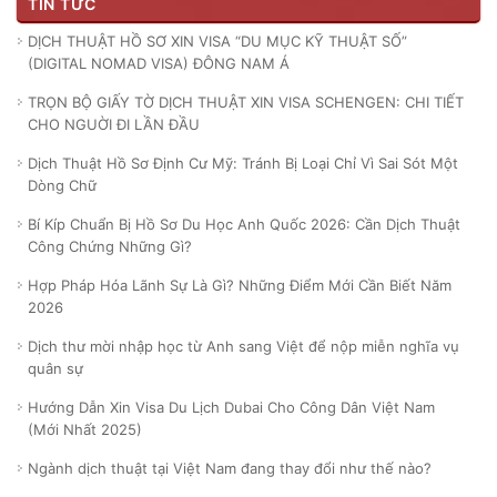
TIN TỨC
DỊCH THUẬT HỒ SƠ XIN VISA “DU MỤC KỸ THUẬT SỐ”
(DIGITAL NOMAD VISA) ĐÔNG NAM Á
TRỌN BỘ GIẤY TỜ DỊCH THUẬT XIN VISA SCHENGEN: CHI TIẾT
CHO NGUỜI ĐI LẦN ĐẦU
Dịch Thuật Hồ Sơ Định Cư Mỹ: Tránh Bị Loại Chỉ Vì Sai Sót Một
Dòng Chữ
Bí Kíp Chuẩn Bị Hồ Sơ Du Học Anh Quốc 2026: Cần Dịch Thuật
Công Chứng Những Gì?
Hợp Pháp Hóa Lãnh Sự Là Gì? Những Điểm Mới Cần Biết Năm
2026
Dịch thư mời nhập học từ Anh sang Việt để nộp miễn nghĩa vụ
quân sự
Hướng Dẫn Xin Visa Du Lịch Dubai Cho Công Dân Việt Nam
(Mới Nhất 2025)
Ngành dịch thuật tại Việt Nam đang thay đổi như thế nào?