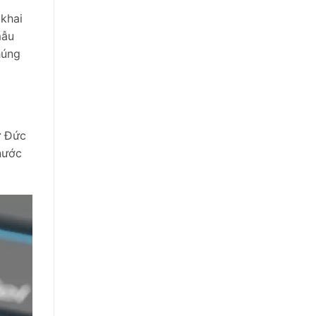
 khai
mẫu
húng
ừ Đức
nước