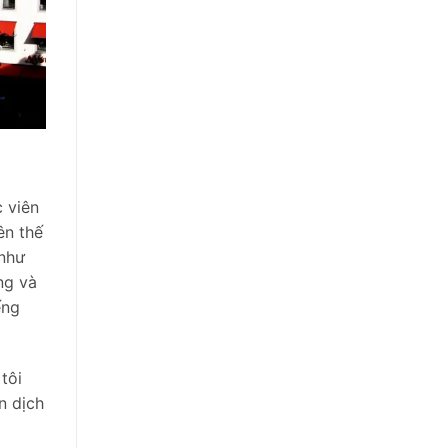
c viên
ên thế
 như
ng và
ếng
tôi
n dịch