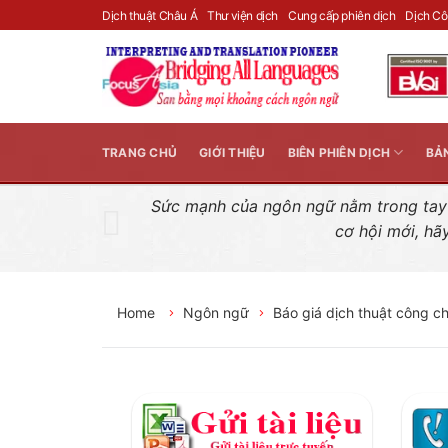
Skip
Dịch thuật Châu Á
Thư viện dịch
Cung cấp phiên dịch
Dịch C
to
content
TRANG CHỦ
GIỚI THIỆU
BIÊN PHIÊN DỊCH
BẢ
Sức mạnh của ngôn ngữ nằm trong tay n
cơ hội mới, hã
Home
Ngôn ngữ
Báo giá dịch thuật công c