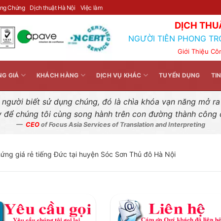
Liên hệ nhanh
ông Chứng
Dịch thuật Hà Nội
Việc làm
DỊCH THU
NGƯỜI TIÊN PHONG TR
Giới Thiệu Cô
NG GIÁ
KHÁCH HÀNG
DỊCH VỤ KHÁC
TUYỂN DỤNG
TI
gười biết sử dụng chúng, đó là chìa khóa vạn năng mở ra k
y để chúng tôi cùng song hành trên con đường thành công
CEO
of Focus Asia Services of Translation and Interpreting
hứng giá rẻ tiếng Đức tại huyện Sóc Sơn Thủ đô Hà Nội