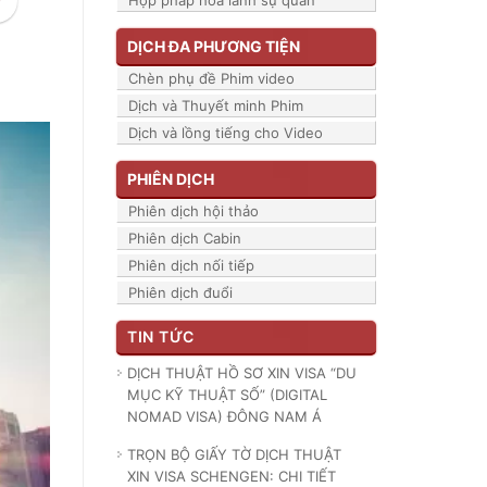
Hợp pháp hóa lãnh sự quán
DỊCH ĐA PHƯƠNG TIỆN
Chèn phụ đề Phim video
Dịch và Thuyết minh Phim
Dịch và lồng tiếng cho Video
PHIÊN DỊCH
Phiên dịch hội thảo
Phiên dịch Cabin
Phiên dịch nối tiếp
Phiên dịch đuổi
TIN TỨC
DỊCH THUẬT HỒ SƠ XIN VISA “DU
MỤC KỸ THUẬT SỐ” (DIGITAL
NOMAD VISA) ĐÔNG NAM Á
TRỌN BỘ GIẤY TỜ DỊCH THUẬT
XIN VISA SCHENGEN: CHI TIẾT