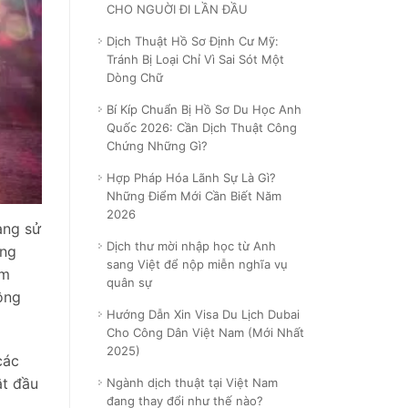
CHO NGUỜI ĐI LẦN ĐẦU
Dịch Thuật Hồ Sơ Định Cư Mỹ:
Tránh Bị Loại Chỉ Vì Sai Sót Một
Dòng Chữ
Bí Kíp Chuẩn Bị Hồ Sơ Du Học Anh
Quốc 2026: Cần Dịch Thuật Công
Chứng Những Gì?
Hợp Pháp Hóa Lãnh Sự Là Gì?
Những Điểm Mới Cần Biết Năm
2026
ang sử
Dịch thư mời nhập học từ Anh
ếng
sang Việt để nộp miễn nghĩa vụ
ầm
quân sự
ông
Hướng Dẫn Xin Visa Du Lịch Dubai
Cho Công Dân Việt Nam (Mới Nhất
2025)
các
ật đầu
Ngành dịch thuật tại Việt Nam
đang thay đổi như thế nào?