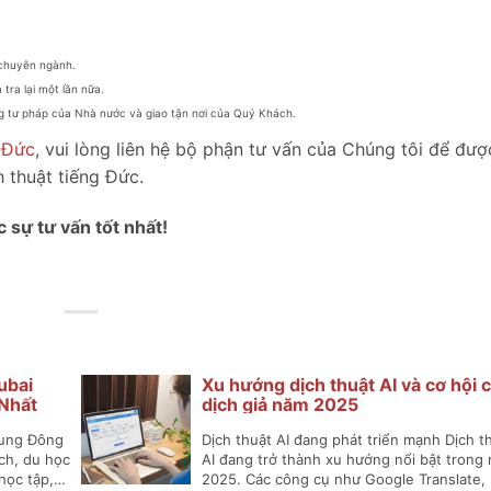
ữ chuyên ngành.
tra lại một lần nữa.
g tư pháp của Nhà nước và giao tận nơi của Quý Khách.
g Đức
, vui lòng liên hệ bộ phận tư vấn của Chúng tôi để được
 thuật tiếng Đức.
 sự tư vấn tốt nhất!
ubai
Xu hướng dịch thuật AI và cơ hội 
Nhất
dịch giả năm 2025
rung Đông
Dịch thuật AI đang phát triển mạnh Dịch t
ch, du học
AI đang trở thành xu hướng nổi bật trong
 học tập,…
2025. Các công cụ như Google Translate,