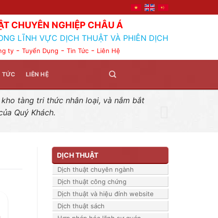
ẬT CHUYÊN NGHIỆP CHÂU Á
ONG LĨNH VỰC DỊCH THUẬT VÀ PHIÊN DỊCH
-
-
-
ng ty
Tuyển Dụng
Tin Tức
Liên Hệ
N TỨC
LIÊN HỆ
ho tàng tri thức nhân loại, và nắm bắt
 của Quý Khách.
DỊCH THUẬT
Dịch thuật chuyên ngành
Dịch thuật công chứng
Dịch thuật và hiệu đính website
Dịch thuật sách