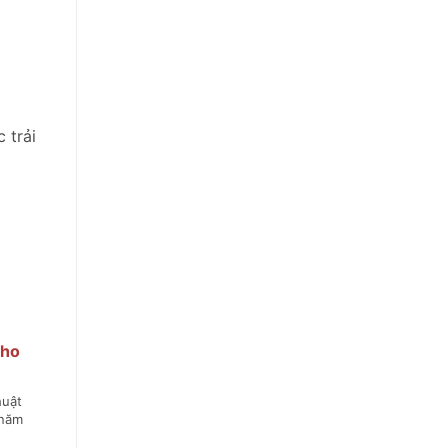
 trải
cho
huật
 năm