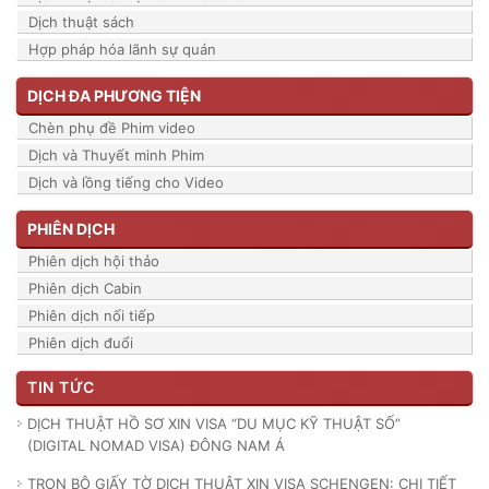
Dịch thuật sách
Hợp pháp hóa lãnh sự quán
DỊCH ĐA PHƯƠNG TIỆN
Chèn phụ đề Phim video
Dịch và Thuyết minh Phim
Dịch và lồng tiếng cho Video
PHIÊN DỊCH
Phiên dịch hội thảo
Phiên dịch Cabin
Phiên dịch nối tiếp
Phiên dịch đuổi
TIN TỨC
DỊCH THUẬT HỒ SƠ XIN VISA “DU MỤC KỸ THUẬT SỐ”
(DIGITAL NOMAD VISA) ĐÔNG NAM Á
TRỌN BỘ GIẤY TỜ DỊCH THUẬT XIN VISA SCHENGEN: CHI TIẾT