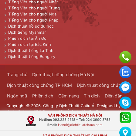
Tiếng Việt cho người Nhật
Tiếng Việt cho người Trung
Tiếng Việt cho người Nga
Tiếng Việt cho người Pháp
Dịch thuật hồ sơ du học
Dịch tiếng Myanmar
Phiên dịch tại Ấn Độ
Phiên dịch tại Bắc Kinh
Dịch thuật tiếng La Tinh
Dịch thuật tiếng Bungary
Trang chủ
Dịch thuật công chứng Hà Nội
Dịch thuật công chứng TP.HCM
Dịch thuật công chứng
Ngôn ngữ
Phiên dịch
Cẩm nang
Tin dịch
Diễn đàn
Copyright © 2006. Công ty Dịch Thuật Châu Á. Designed by
Dịch
thuật Châu Á
. SEO Powered by
Á Châu Media
. Transported Mails
VĂN PHÒNG DỊCH THUẬT HÀ NỘI
Bưu Chính Đông Dương
Hotline:
093.223.2318
–
Tel:
024 3990 3758
Email:
Hanoi@dichthuatchaua.com
VĂN PHÒNG DỊCH THUẬT HỒ CHÍ MINH